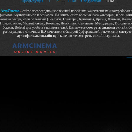
Предыдущая
1
2
1140
Следующая
1142
...
ArmCinema
- сайт с превосходной коллекцией новейших, качественных и востребован
фильмов, мультфильмов и сериалов. На нашем сайте большая база категорий, и весь кон
рамотно распределён по жанрам (Боевики, Триллеры, Криминал, Драмы, Фэнтези, Фантас
Приключения, Мультфильмы, Комедии, Детективы, Семейные, Мелодрамы, Историческ
Ужасы, Война) для удобства пользователей. Вы можете
смотреть фильмы онлайн
бе
регистрации, в отличном
HD
качестве и с быстрой буферизацией, также как и
смотрет
мультфильмы онлайн
ну и конечно же
смотреть онлайн сериалы
.