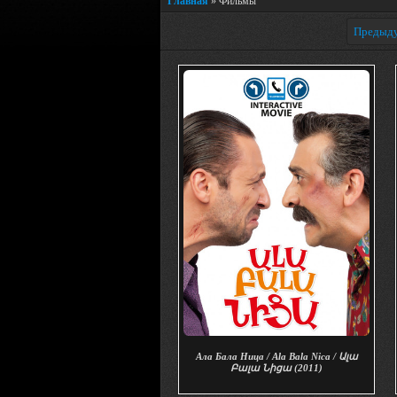
Главная
»
Фильмы
Предыд
Ала Бала Ница / Ala Bala Nica / Ալա
Բալա Նիցա (2011)