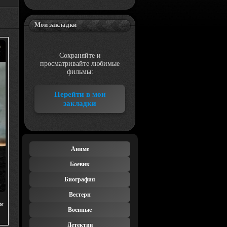
Мои закладки
Сохраняйте и
просматривайте любимые
фильмы:
Перейти в мои
закладки
Аниме
Боевик
Биография
Вестерн
te
Военные
Детектив