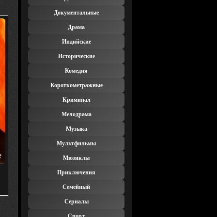
Документальные
Драма
Индийские
Исторические
Комедия
Короткометражные
Криминал
Мелодрама
Музыка
Мультфильмы
Мюзиклы
Приключения
)
Семейный
Сериалы
Спорт