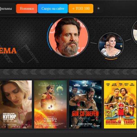
⭐
фильмы
Новинки
Скоро на сайте
⭐ ТОП 100