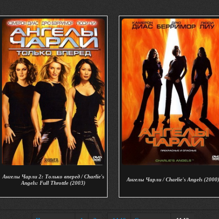
Ангелы Чарли 2: Только вперед / Charlie's
Ангелы Чарли / Charlie's Angels (2000
Angels: Full Throttle (2003)