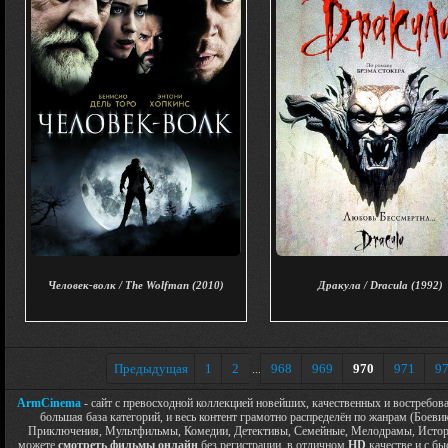
Человек-волк / The Wolfman (2010)
Дракула / Dracula (1992)
Предыдущая
1
2
968
969
970
971
9
...
ArmCinema
- сайт с превосходной коллекцией новейших, качественных и востребо
большая база категорий, и весь контент грамотно распределён по жанрам (Боев
Приключения, Мультфильмы, Комедии, Детективы, Семейные, Мелодрамы, Историч
можете
смотреть фильмы онлайн
без регистрации, в отличном
HD
качестве и с бы