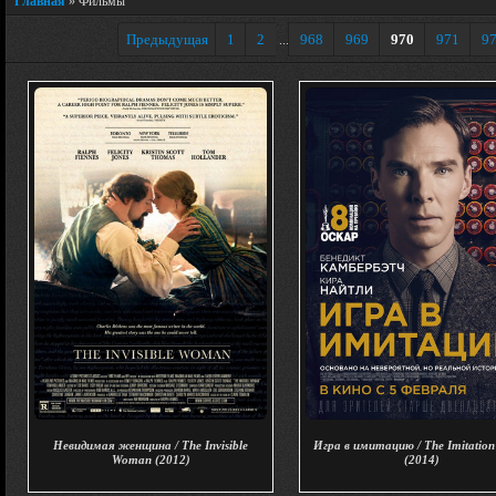
Главная
»
Фильмы
Предыдущая
1
2
968
969
970
971
9
...
Невидимая женщина / The Invisible
Игра в имитацию / The Imitatio
Woman (2012)
(2014)