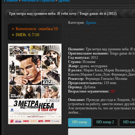
Главная
»
Фильмы и Сериалы
»
Драмы
Три метра над уровнем неба: Я тебя хочу / Tengo ganas de ti (2012)
Категория:
Драмы
⭐ Кинопоиск:
ошибка
/10
⭐ IMDb:
6.7
/10
Название:
Три метра над уровнем неба: Я 
Оригинальное название:
Tengo ganas de ti
Год выпуска:
2012
Страна:
Испания
Жанр:
драма, мелодрама
В ролях:
Марио Касас,Мария Вальверде,Кл
Камачо,Марина Салас,Луис Фернандез,Дие
Режиссер:
Фернандо Гонзалез Молина
Продолжительность:
119 мин.
Перевод:
Дубляж
Возрастное ограничение:
18+
Описание:
Проведя два года в Лондоне, А
устроиться на работу, завести новых друзе
Аче почувствовать то, что он чувствовал т
любви…
HD плеер
HD плеер 2
HD пле