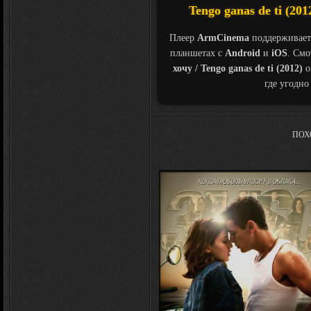
Tengo ganas de ti (20
Плеер
ArmCinema
поддерживает
планшетах с
Android
и
iOS
. См
хочу / Tengo ganas de ti (2012)
о
где угодно
ПОХ