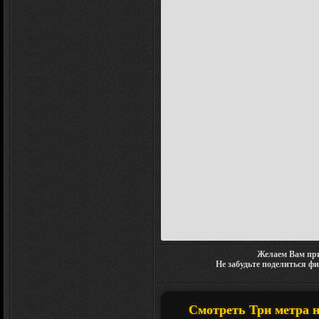
Желаем Вам при
Не забудьте поделиться ф
Смотреть Три метра на