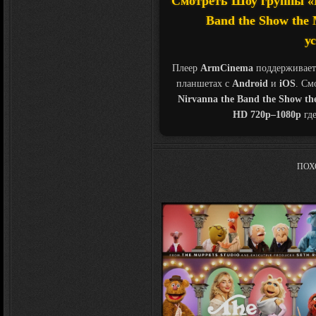
Смотреть Шоу группы «Н
Band the Show the 
у
Плеер
ArmCinema
поддерживает
планшетах с
Android
и
iOS
. См
Nirvanna the Band the Show th
HD 720p–1080p
где
ПОХ