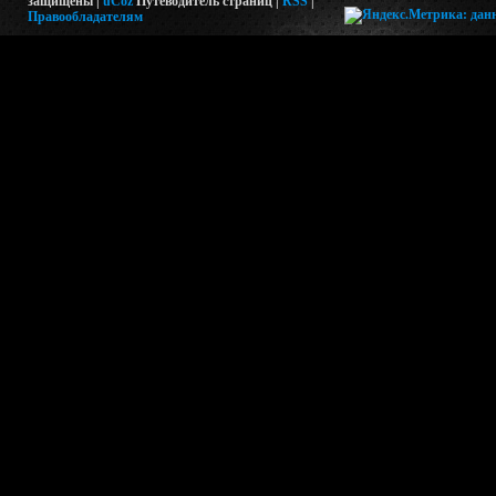
защищены |
uCoz
Путеводитель страниц
|
RSS
|
Правообладателям