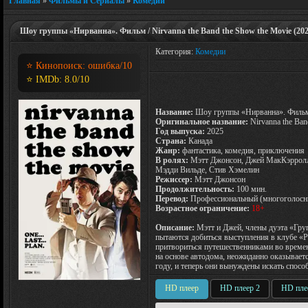
Главная
»
Фильмы и Сериалы
»
Комедии
Шоу группы «Нирванна». Фильм / Nirvanna the Band the Show the Movie (202
Категория:
Комедии
⭐ Кинопоиск:
ошибка
/10
⭐ IMDb:
8.0
/10
Название:
Шоу группы «Нирванна». Фильм 
Оригинальное название:
Nirvanna the Ban
Год выпуска:
2025
Страна:
Канада
Жанр:
фантастика, комедия, приключения
В ролях:
Мэтт Джонсон, Джей МакКэрролл,
Мэдди Вильде, Стив Хэмелин
Режиссер:
Мэтт Джонсон
Продолжительность:
100 мин.
Перевод:
Профессиональный (многоголосн
Возрастное ограничение:
18+
Описание:
Мэтт и Джей, члены дуэта «Груп
пытаются добиться выступления в клубе 
притвориться путешественниками во време
на основе автодома, неожиданно оказывает
году, и теперь они вынуждены искать способ
HD плеер
HD плеер 2
HD пле