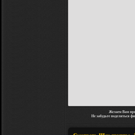
Желаем Вам при
Не забудьте поделиться ф