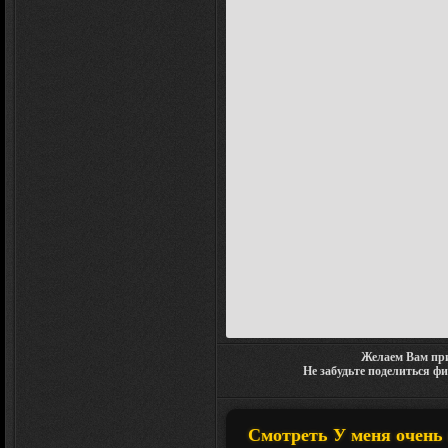
Желаем Вам при
Не забудьте поделиться ф
Смотреть У меня очень 