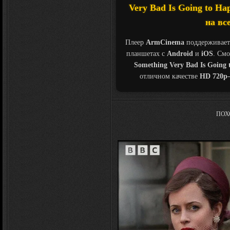
Very Bad Is Going to H
на вс
Плеер
ArmCinema
поддерживает
планшетах с
Android
и
iOS
. См
Something Very Bad Is Going
отличном качестве
HD 720p
ПОХ