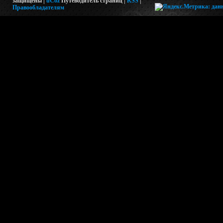
защищены |
uCoz
Путеводитель страниц
|
RSS
|
Правообладателям