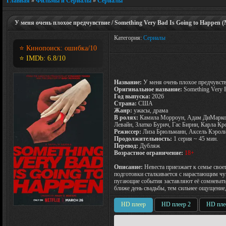
Главная
»
Фильмы и Сериалы
»
Сериалы
У меня очень плохое предчувствие / Something Very Bad Is Going to Happen 
Категория:
Сериалы
⭐ Кинопоиск:
ошибка
/10
⭐ IMDb:
6.8
/10
Название:
У меня очень плохое предчувст
Оригинальное название:
Something Very B
Год выпуска:
2026
Страна:
США
Жанр:
ужасы, драма
В ролях:
Камила Морроун, Адам ДиМарко,
Левайн, Златко Бурич, Гас Бирни, Карла К
Режиссер:
Лиза Брюльманн, Аксель Кэроли
Продолжительность:
1 серия ~ 45 мин.
Перевод:
Дубляж
Возрастное ограничение:
18+
Описание:
Невеста приезжает к семье свое
подготовки сталкивается с нарастающим чу
пугающие события заставляют её сомневать
ближе день свадьбы, тем сильнее ощущение,
HD плеер
HD плеер 2
HD пле