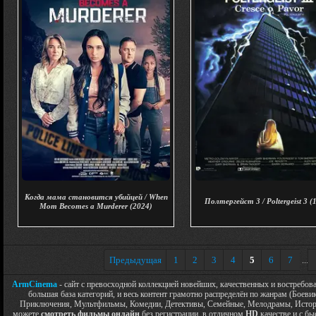
Когда мама становится убийцей / When
Полтергейст 3 / Poltergeist 3 (
Mom Becomes a Murderer (2024)
Предыдущая
1
2
3
4
5
6
7
...
ArmCinema
- сайт с превосходной коллекцией новейших, качественных и востребо
большая база категорий, и весь контент грамотно распределён по жанрам (Боев
Приключения, Мультфильмы, Комедии, Детективы, Семейные, Мелодрамы, Историч
можете
смотреть фильмы онлайн
без регистрации, в отличном
HD
качестве и с бы