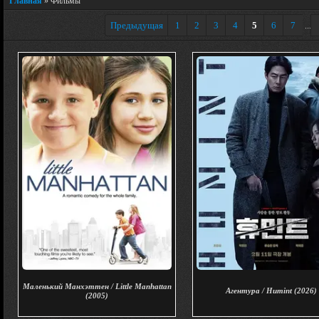
Главная
»
Фильмы
Предыдущая
1
2
3
4
5
6
7
...
Маленький Манхэттен / Little Manhattan
Агентура / Humint (2026)
(2005)