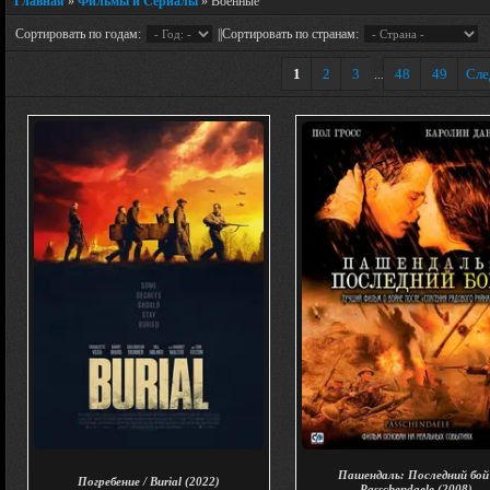
Главная
»
Фильмы и Сериалы
» Военные
Сортировать по годам:
||Сортировать по странам:
1
2
3
48
49
Сл
...
Пашендаль: Последний бой 
Погребение / Burial (2022)
Passchendaele (2008)