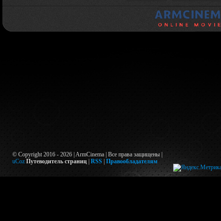
© Copyright 2016 - 2026 | ArmCinema | Все права защищены |
uCoz
Путеводитель страниц
|
RSS
|
Правообладателям