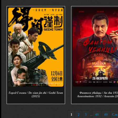
Город Гэчжи / De xian jin zhi / Gezhi Town
Фантом убийцы / An sha 193
(2025)
Assassination: 1932 / Assassin (
1
2
3
48
49
Сл
...