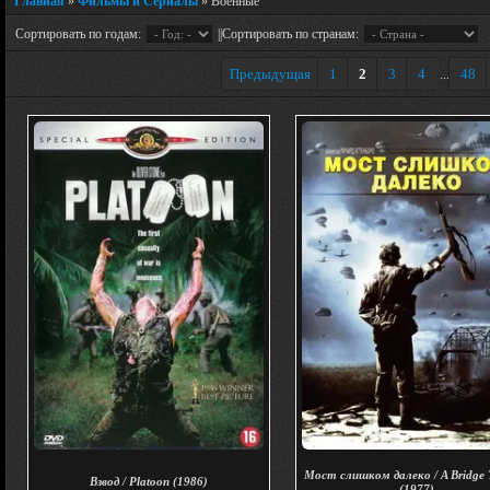
Главная
»
Фильмы и Сериалы
» Военные
Сортировать по годам:
||Сортировать по странам:
Предыдущая
1
2
3
4
48
...
Мост слишком далеко / A Bridge 
Взвод / Platoon (1986)
(1977)