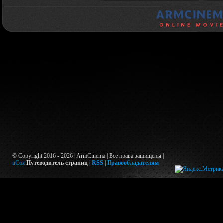
© Copyright 2016 - 2026 | ArmCinema | Все права защищены |
uCoz
Путеводитель страниц
|
RSS
|
Правообладателям