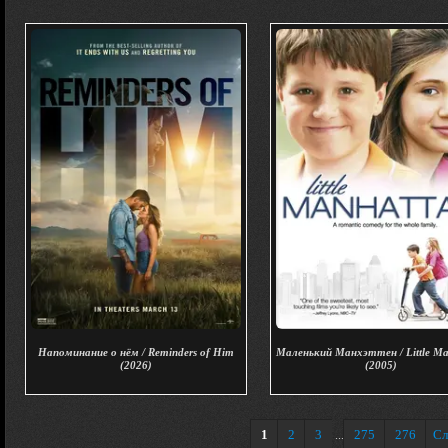
Напоминание о нём / Reminders of Him
Маленький Манхэттен / Little Ma
(2026)
(2005)
1
2
3
275
276
Сл
...