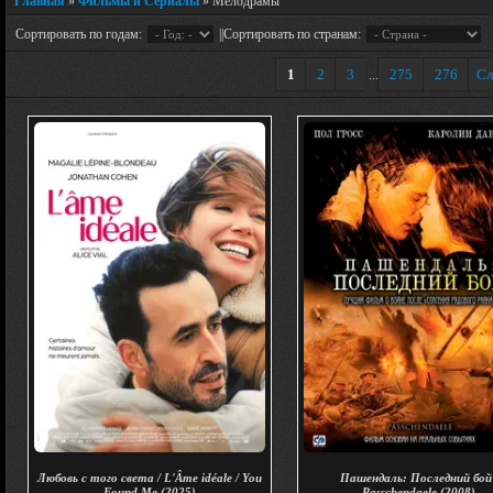
Главная
»
Фильмы и Сериалы
» Мелодрамы
Сортировать по годам:
||Сортировать по странам:
1
2
3
275
276
Сл
...
Любовь с того света / L'Âme idéale / You
Пашендаль: Последний бой 
Found Me (2025)
Passchendaele (2008)