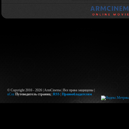
© Copyright 2016 - 2026 | ArmCinema | Все права защищены |
uCoz
Путеводитель страниц
|
RSS
|
Правообладателям