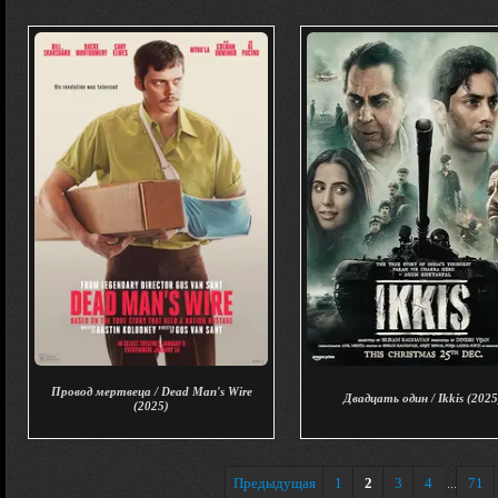
Провод мертвеца / Dead Man's Wire
Двадцать один / Ikkis (2025
(2025)
Предыдущая
1
2
3
4
71
...