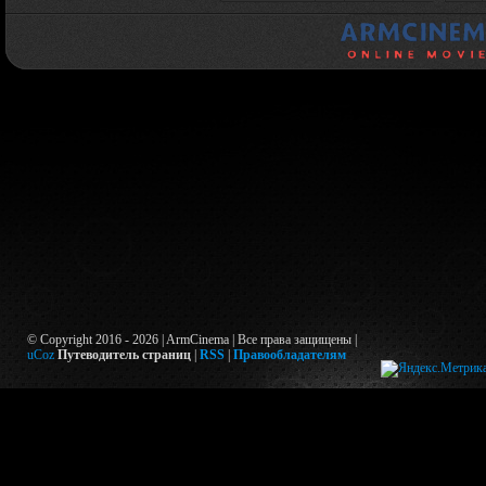
© Copyright 2016 - 2026 | ArmCinema | Все права защищены |
uCoz
Путеводитель страниц
|
RSS
|
Правообладателям