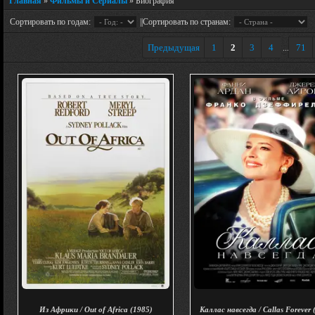
Главная
»
Фильмы и Сериалы
» Биография
Сортировать по годам:
||Сортировать по странам:
Предыдущая
1
2
3
4
71
...
Из Африки / Out of Africa (1985)
Каллас навсегда / Callas Forever 