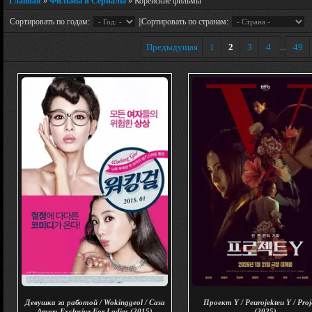
Главная
»
Фильмы и Сериалы
» Корейские фильмы
Сортировать по годам:
||Сортировать по странам:
Предыдущая
1
2
3
4
49
...
Девушка за работой / Wokinggeol / Casa
Проект Y / Peurojekteu Y / Proj
Amor: Exclusive For Ladies (2015)
(2025)