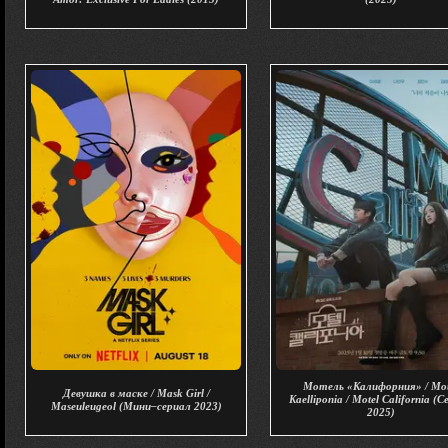
Мотель «Калифорния» / Mot
Девушка в маске / Mask Girl /
Kaelliponia / Motel California (
Maseuleugeol (Мини–сериал 2023)
2025)