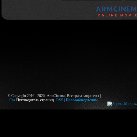
© Copyright 2016 - 2026 | ArmCinema | Все права защищены |
uCoz
Путеводитель страниц
|
RSS
|
Правообладателям