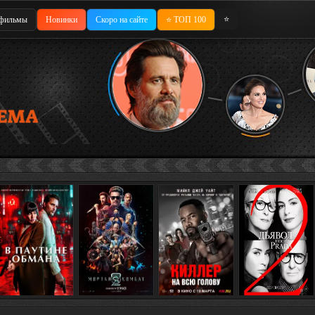
⭐
фильмы
Новинки
Скоро на сайте
⭐ ТОП 100