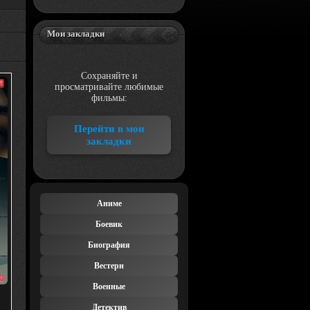
Мои закладки
Сохраняйте и
просматривайте любимые
фильмы:
Перейти в мои
закладки
Аниме
Боевик
Биография
Вестерн
Военные
Детектив