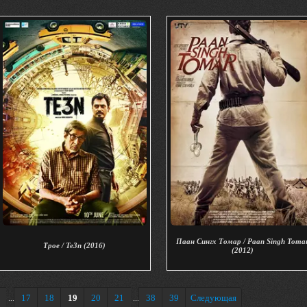
Паан Сингх Томар / Paan Singh Toma
Трое / Te3n (2016)
(2012)
17
18
19
20
21
38
39
Следующая
...
...