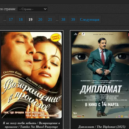
по странам:
17
18
19
20
21
38
39
Следующая
...
...
Я не могу тебя забыть / Возвращение в
прошлое / Tumko Na Bhool Paayenge
Дипломат / The Diplomat (2025)