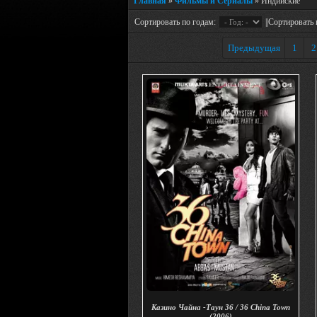
Главная
»
Фильмы и Сериалы
» Индийские
Сортировать по годам:
||Сортировать 
Предыдущая
1
2
Казино Чайна -Таун 36 / 36 China Town
(2006)