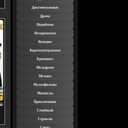
Документальные
Драма
Индийские
Исторические
Комедия
Короткометражные
Криминал
Мелодрама
Музыка
Мультфильмы
Мюзиклы
Приключения
Семейный
)
Сериалы
Спорт