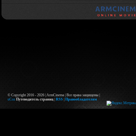
© Copyright 2016 - 2026 | ArmCinema | Все права защищены |
uCoz
Путеводитель страниц
|
RSS
|
Правообладателям