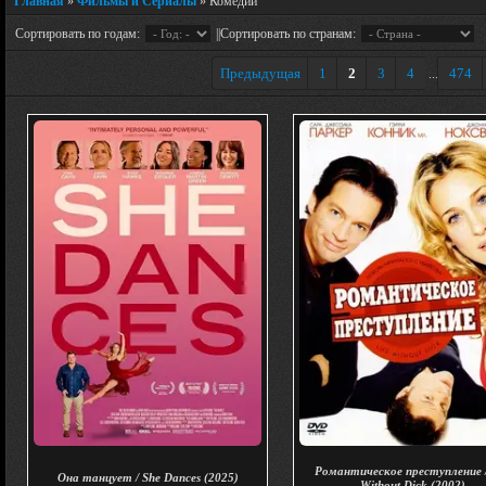
Главная
»
Фильмы и Сериалы
» Комедии
Сортировать по годам:
||Сортировать по странам:
Предыдущая
1
2
3
4
474
...
Романтическое преступление /
Она танцует / She Dances (2025)
Without Dick (2002)