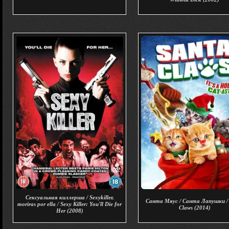
Сексуальная киллерша / Sexykiller,
Санта Мяус / Санта Лапушки /
moriras por ella / Sexy Killer: You'll Die for
Claws (2014)
Her (2008)