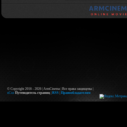
© Copyright 2016 - 2026 | ArmCinema | Все права защищены |
uCoz
Путеводитель страниц
|
RSS
|
Правообладателям