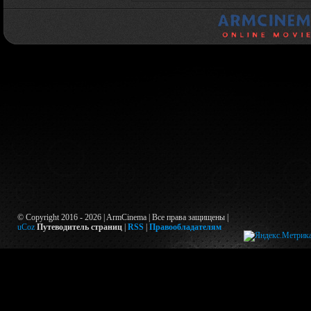
© Copyright 2016 - 2026 | ArmCinema | Все права защищены |
uCoz
Путеводитель страниц
|
RSS
|
Правообладателям