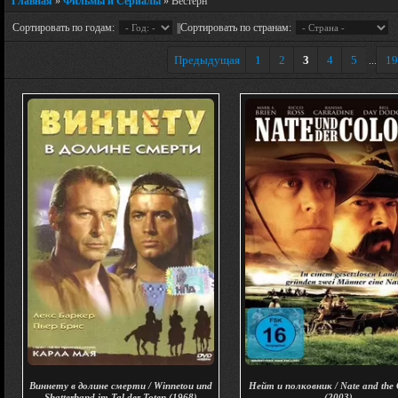
Главная
»
Фильмы и Сериалы
» Вестерн
Сортировать по годам:
||Сортировать по странам:
Предыдущая
1
2
3
4
5
19
...
Виннету в долине смерти / Winnetou und
Нейт и полковник / Nate and the 
Shatterhand im Tal der Toten (1968)
(2003)