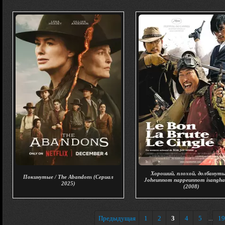
Хороший, плохой, долбануты
Покинутые / The Abandons (Сериал
Joheunnom nappeunnom isangh
2025)
(2008)
Предыдущая
1
2
3
4
5
19
...