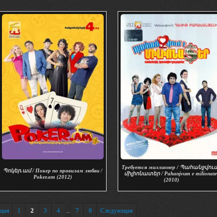
Требуется миллионер / Պահանջվում
Պոկեր.ամ / Покер по правилам любви /
միլիոնատեր / Pahanjvum e milionate
Poker.am (2012)
(2010)
щая
1
2
3
4
7
8
Следующая
...