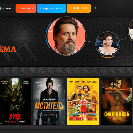
⭐
фильмы
Новинки
Скоро на сайте
⭐ ТОП 100