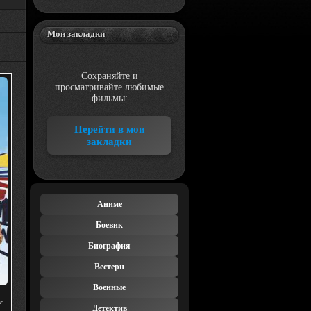
Мои закладки
Сохраняйте и
просматривайте любимые
фильмы:
Перейти в мои
закладки
Аниме
Боевик
Биография
Вестерн
Военные
r
Детектив