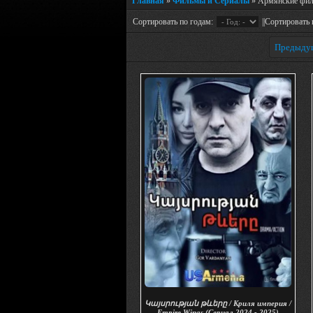
Главная
»
Фильмы и Сериалы
» Армянские фи
Сортировать по годам:
||Сортировать 
Предыду
Կայսրության թևերը / Криля империя /
Empire Wings (Сериал 2024 - 2025)