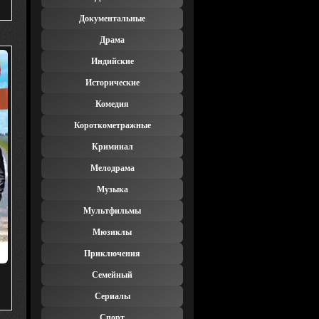
Документальные
Драма
Индийские
Исторические
Комедия
Короткометражные
Криминал
Мелодрама
Музыка
Мультфильмы
Мюзиклы
Приключения
Семейный
e
Сериалы
Спорт