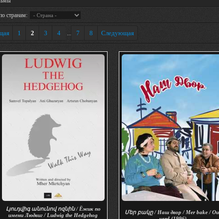
льмы
по странам:
щая
1
2
3
4
7
8
Следующая
...
Լյուդվիգ անունով ոզնին / Ёжик по
Մեր բակը / Наш двор / Mer bake / Ou
имени Людвиг / Ludwig the Hedgehog
yard (1996)