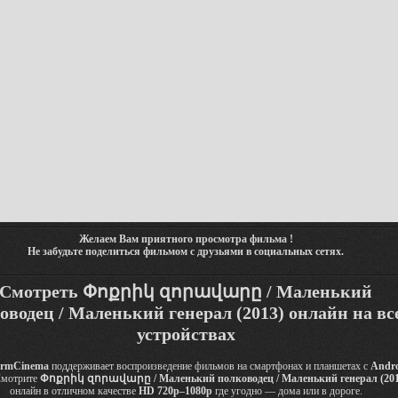
Желаем Вам приятного просмотра фильма !
Не забудьте поделиться фильмом с друзьями в социальных сетях.
Смотреть Փոքրիկ զորավարը / Маленький
оводец / Маленький генерал (2013) онлайн на вс
устройствах
rmCinema
поддерживает воспроизведение фильмов на смартфонах и планшетах с
Andr
Смотрите
Փոքրիկ զորավարը / Маленький полководец / Маленький генерал (201
онлайн в отличном качестве
HD 720p–1080p
где угодно — дома или в дороге.