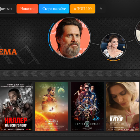
⭐
фильмы
Новинки
Скоро на сайте
⭐ ТОП 100