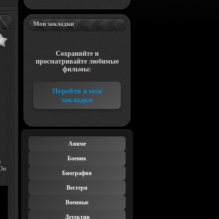
Мои закладки
Сохраняйте и
просматривайте любимые
фильмы:
Перейти в мои
закладки
Аниме
Боевик
й
 Он
Биография
Вестерн
Военные
Детектив