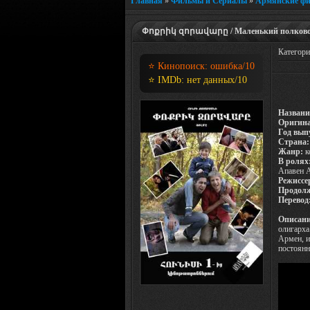
Главная
»
Фильмы и Сериалы
»
Армянские ф
Փոքրիկ զորավարը / Маленький полководец
Категор
⭐ Кинопоиск:
ошибка
/10
⭐ IMDb:
нет данных
/10
Названи
Оригина
Год вып
Страна:
Жанр:
к
В ролях
Апавен А
Режиссе
Продолж
Перевод
Описани
олигарха
Армен, и
постоянн