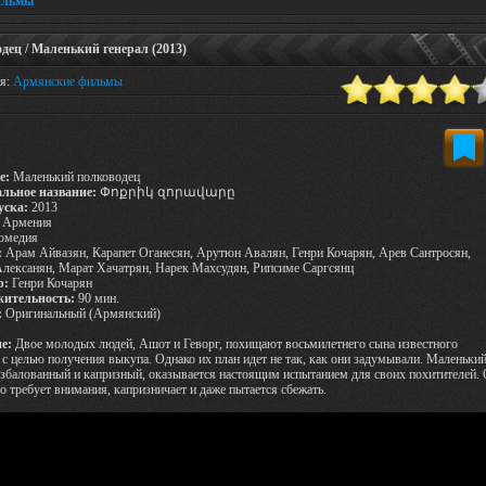
ильмы
 / Маленький генерал (2013)
ия:
Армянские фильмы
е:
Маленький полководец
льное название:
Փոքրիկ զորավարը
уска:
2013
Армения
омедия
:
Арам Айвазян, Карапет Оганесян, Арутюн Авалян, Генри Кочарян, Арев Сантросян,
лексанян, Марат Хачатрян, Нарек Махсудян, Рипсиме Саргсянц
р:
Генри Кочарян
ительность:
90 мин.
:
Оригинальный (Армянский)
е:
Двое молодых людей, Ашот и Геворг, похищают восьмилетнего сына известного
 с целью получения выкупа. Однако их план идет не так, как они задумывали. Маленьки
збалованный и капризный, оказывается настоящим испытанием для своих похитителей.
о требует внимания, капризничает и даже пытается сбежать.