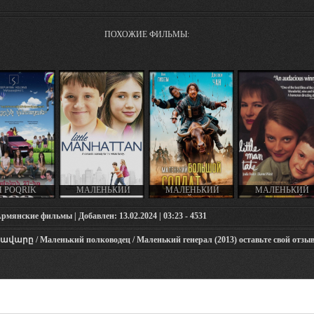
ПОХОЖИЕ ФИЛЬМЫ:
M POQRIK
МАЛЕНЬКИЙ
МАЛЕНЬКИЙ
МАЛЕНЬКИЙ
ACUN / ИМ
МАНХЭТТЕН /
БОЛЬШОЙ СОЛДАТ /
ЧЕЛОВЕК ТЕЙТ /
К ПЕСАЦУН /
LITTLE MANHATTAN
БОЛЬШОЙ СОЛДАТ /
LITTLE MAN TAT
мянские фильмы | Добавлен: 13.02.2024 | 03:23 - 4531
 ՓՈՔՐԻԿ
(2005)
DA BING XIAO
(1991)
ՈՒՆ (2014)
JIANG / LITTLE BIG
SOLDIER (2010)
արը / Маленький полководец / Маленький генерал (2013) оставьте свой отзыв