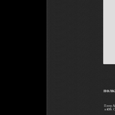
полк
Плеер
A
и
iOS
. 