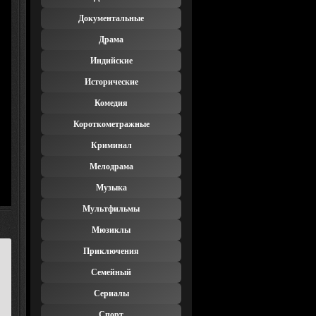
Документальные
Драма
Индийские
Исторические
Комедия
Короткометражные
Криминал
Мелодрама
Музыка
Мультфильмы
Мюзиклы
Приключения
Семейный
Сериалы
Спорт