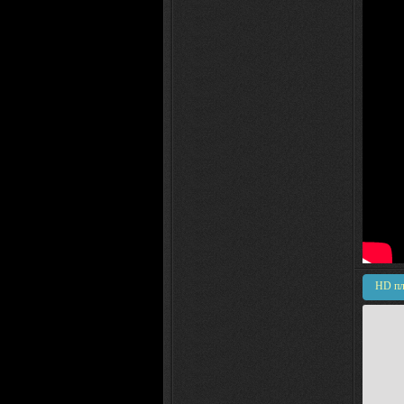
HD пл