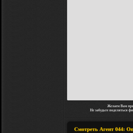
Желаем Вам при
Не забудьте поделиться ф
Смотреть Агент 044: О