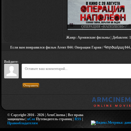
ОПЕРАЦИЯ «НАПОЛЕОН» /
NAPÓLEONSSKJÖLIN / OPERATIO
NAPOLEON (2023)
Жанр: Армянские фильмы | Добавлен: 12.0
Если вам понравился фильм Агент 044: Операция Гарни / Գործակալ 04
Войдите:
Отправить
© Copyright 2016 - 2026 | ArmCinema | Все права
защищены |
uCoz
Путеводитель страниц
|
RSS
|
Правообладателям