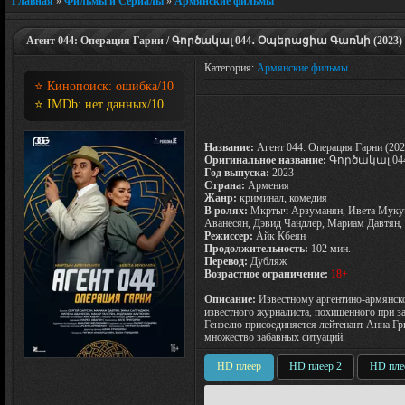
Главная
»
Фильмы и Сериалы
»
Армянские фильмы
Агент 044: Операция Гарни / Գործակալ 044․ Օպերացիա Գառնի (2023)
Категория:
Армянские фильмы
⭐ Кинопоиск:
ошибка
/10
⭐ IMDb:
нет данных
/10
Название:
Агент 044: Операция Гарни (2023
Оригинальное название:
Գործակալ 0
Год выпуска:
2023
Страна:
Армения
Жанр:
криминал, комедия
В ролях:
Мкртыч Арзуманян, Ивета Мукуч
Аванесян, Дэвид Чандлер, Мариам Давтян
Режиссер:
Айк Кбеян
Продолжительность:
102 мин.
Перевод:
Дубляж
Возрастное ограничение:
18+
Описание:
Известному аргентино-армянско
известного журналиста, похищенного при з
Гензелю присоединяется лейтенант Анна Гр
множество забавных ситуаций.
HD плеер
HD плеер 2
HD пле