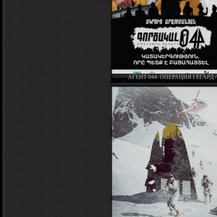
АГЕНТ 044: ОПЕРАЦИЯ ГЕГАРД /
ԳՈՐԾԱԿԱԼ 044։ ՕՊԵՐԱՑԻԱ ԳԵՂ
(2018)