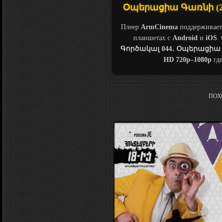
Օպերացիա Գառնի (2023
Плеер
ArmCinema
поддерживает
планшетах с
Android
и
iOS
.
Գործակալ 044․ Օպերացիա 
HD 720p–1080p
где
ПОХ