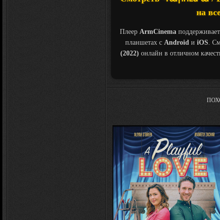
на вс
Плеер
ArmCinema
поддерживает
планшетах с
Android
и
iOS
. С
(2022)
онлайн в отличном качес
ПОХ