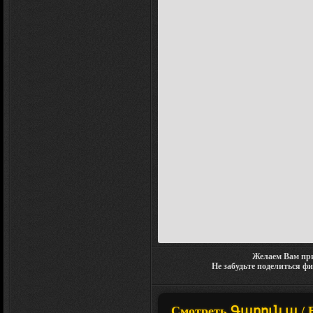
Желаем Вам при
Не забудьте поделиться ф
Смотреть Գարուն ա / Вес