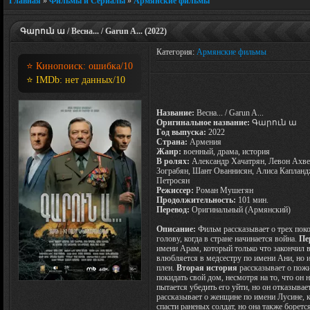
Главная
»
Фильмы и Сериалы
»
Армянские фильмы
Գարուն ա / Весна... / Garun A... (2022)
Категория:
Армянские фильмы
⭐ Кинопоиск:
ошибка
/10
⭐ IMDb:
нет данных
/10
Название:
Весна... / Garun A...
Оригинальное название:
Գարուն ա
Год выпуска:
2022
Страна:
Армения
Жанр:
военный, драма, история
В ролях:
Александр Хачатрян, Левон Ахве
Зограбян, Шант Ованнисян, Алиса Капланд
Петросян
Режиссер:
Роман Мушегян
Продолжительность:
101 мин.
Перевод:
Оригинальный (Армянский)
Описание:
Фильм рассказывает о трех поко
голову, когда в стране начинается война.
Пе
имени Арам, который только что закончил 
влюбляется в медсестру по имени Ани, но и
плен.
Вторая история
рассказывает о пож
покидать свой дом, несмотря на то, что он 
пытается убедить его уйти, но он отказыва
рассказывает о женщине по имени Лусине, к
спасти раненых солдат, но она также борет