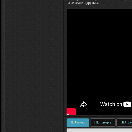
на ее семье и друзьях.
HD плеер
HD плеер 2
HD пле