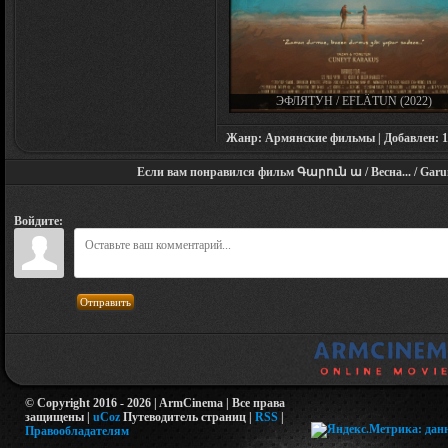
ЭФЛЯТУН / EFLÂTUN (2022)
Жанр: Армянские фильмы | Добавлен: 15.0
Если вам понравился фильм Գարուն ա / Весна... / Garun A
Войдите:
Отправить
© Copyright 2016 - 2026 | ArmCinema | Все права
защищены |
uCoz
Путеводитель страниц
|
RSS
|
Правообладателям