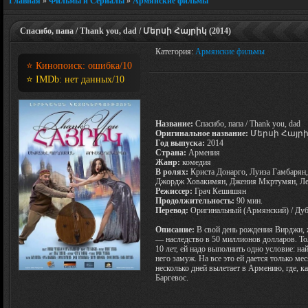
Главная
»
Фильмы и Сериалы
»
Армянские фильмы
Спасибо, папа / Thank you, dad / Մերսի Հայրիկ (2014)
Категория:
Армянские фильмы
⭐ Кинопоиск:
ошибка
/10
⭐ IMDb:
нет данных
/10
Название:
Спасибо, папа / Thank you, dad
Оригинальное название:
Մերսի Հայր
Год выпуска:
2014
Страна:
Армения
Жанр:
комедия
В ролях:
Криста Донарго, Луиза Гамбарян
Джордж Ховакимян, Джения Мкртумян, Ле
Режиссер:
Грач Кешишян
Продолжительность:
90 мин.
Перевод:
Оригинальный (Армянский) / Ду
Описание:
В свой день рождения Вирджи,
— наследство в 50 миллионов долларов. То
10 лет, ей надо выполнить одно условие: н
него замуж. На все это ей дается только ме
несколько дней вылетает в Армению, где, к
Баргевос.