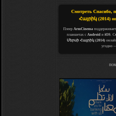
Смотреть Спасибо, п
Հայրիկ (2014) он
Плеер
ArmCinema
поддерживает
планшетах с
Android
и
iOS
. С
Մերսի Հայրիկ (2014)
онлайн
угодно —
ПОХ