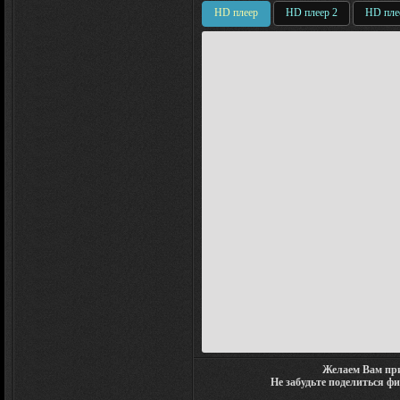
HD плеер
HD плеер 2
HD пле
Желаем Вам при
Не забудьте поделиться ф