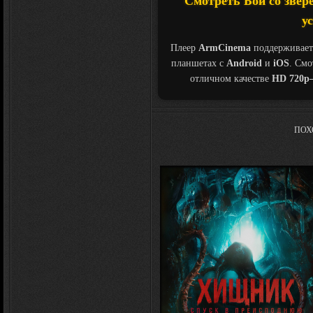
Смотреть Бой со зверем
у
Плеер
ArmCinema
поддерживает
планшетах с
Android
и
iOS
. См
отличном качестве
HD 720p
ПОХ