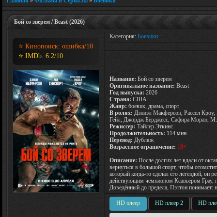
Главная
»
Фильмы и Сериалы
»
Боевики
Бой со зверем / Beast (2026)
Категория:
Боевики
⭐ Кинопоиск:
ошибка
/10
⭐ IMDb:
6.2
/10
Название:
Бой со зверем
Оригинальное название:
Beast
Год выпуска:
2026
Страна:
США
Жанр:
боевик, драма, спорт
В ролях:
Дэниэл Макферсон, Рассел Кроу,
Гейл, Джордж Бёрджесс, Сафира Моран, М
Режиссер:
Тайлер Эткинс
Продолжительность:
114 мин.
Перевод:
Дубляж
Возрастное ограничение:
18+
Описание:
После долгих лет вдали от ок
вернуться в большой спорт, чтобы отомсти
который когда-то сделал его легендой, он 
действующим чемпионом Ксавьером Грау, го
Доведённый до предела, Пэттон понимает: на
HD плеер
HD плеер 2
HD пле