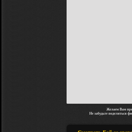
Желаем Вам при
Не забудьте поделиться ф