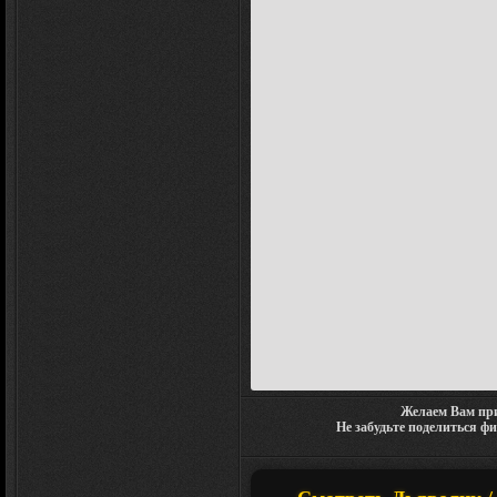
Желаем Вам при
Не забудьте поделиться ф