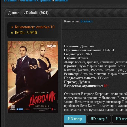
Главная
»
Фильмы и Сериалы
»
Боевики
Дьяволик / Diabolik (2021)
Категория:
Боевики
⭐ Кинопоиск:
ошибка
/10
⭐ IMDb:
5.9
/10
Название:
Дьяволик
Оригинальное название:
Diabolik
Год выпуска:
2021
Страна:
Италия
Жанр:
боевик, триллер, криминал, детекти
В ролях:
Лука Маринелли, Мириам Леоне, В
Клаудия Джерини, Роберто Читран, Лука Д
Режиссер:
Антонио Манетти, Марко Манет
Продолжительность:
133 мин.
Перевод:
Дубляж
Возрастное ограничение:
18+
Описание:
В городе Клервилль полиция сби
преступника по прозвищу Дьяволик. В очере
закона. Несмотря на неудачу, инспектор Ги
прибывает Леди Кант — владелица знаменит
сомневается, что пути сексапильной милли
HD плеер
HD плеер 2
HD пле