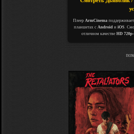
Смотреть Дьяволик / D
у
Плеер
ArmCinema
поддерживает
планшетах с
Android
и
iOS
. См
отличном качестве
HD 720p
ПОХ