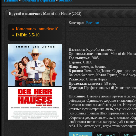
Главная
»
Фильмы и Сериалы
»
Боевики
Крутой и цыпочки / Man of the House (2005)
Категория:
Боевики
⭐ Кинопоиск:
ошибка
/10
⭐ IMDb:
5.5
/10
Название:
Крутой и цыпочки
Оригинальное название:
Man of the Hous
Год выпуска:
2005
Страна:
США
Жанр:
комедия, боевик
В ролях:
Томми Ли Джонс, Седрик-развлека
Ванесса Ферлито, Келли Гарнер, Энн Арчер
Режиссер:
Стивен Херек
Продолжительность:
99 мин.
Перевод:
Профессиональный (многоголосн
Описание:
Невозмутимый, крутой и сарка
рейнджера. Одинаково хорошо владеющий о
блеском выполнял любые задания. Но тепер
круглые сутки охранять пять девушек-боле
помощника тренера Шарп примыкает к их ком
оборонять дерзких ангелочков, сколько обо
изобретают все новые каверзы, дабы вывес
себя. Но настает день, когда атака последу
HD плеер
HD плеер 2
HD пле