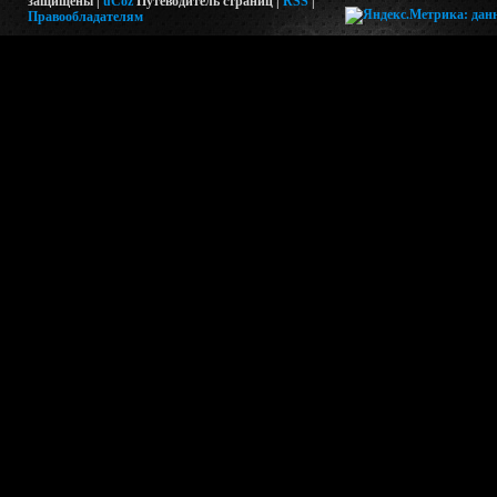
защищены |
uCoz
Путеводитель страниц
|
RSS
|
Правообладателям