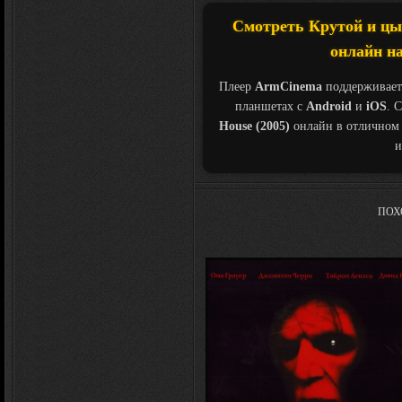
Смотреть Крутой и цып
онлайн на
Плеер
ArmCinema
поддерживает
планшетах с
Android
и
iOS
. 
House (2005)
онлайн в отличном 
и
ПОХ