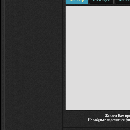
Желаем Вам при
Не забудьте поделиться ф