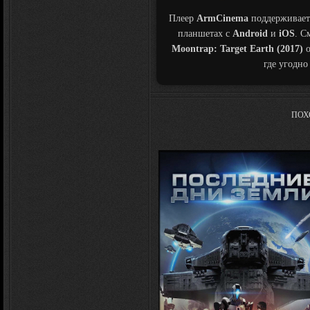
Плеер
ArmCinema
поддерживает
планшетах с
Android
и
iOS
. С
Moontrap: Target Earth (2017)
о
где угодно
ПОХ