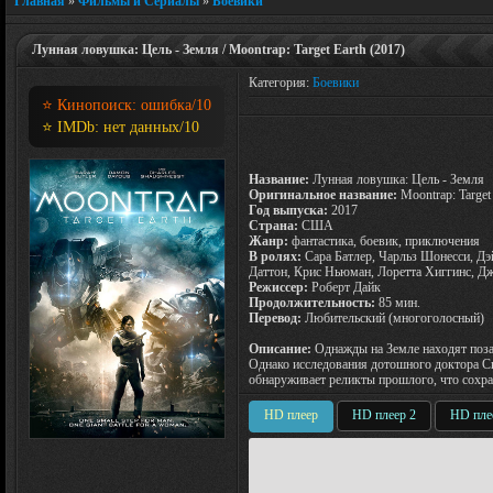
Главная
»
Фильмы и Сериалы
»
Боевики
Лунная ловушка: Цель - Земля / Moontrap: Target Earth (2017)
Категория:
Боевики
⭐ Кинопоиск:
ошибка
/10
⭐ IMDb:
нет данных
/10
Название:
Лунная ловушка: Цель - Земля
Оригинальное название:
Moontrap: Target
Год выпуска:
2017
Страна:
США
Жанр:
фантастика, боевик, приключения
В ролях:
Сара Батлер, Чарльз Шонесси, Дэ
Даттон, Крис Ньюман, Лоретта Хиггинс, Д
Режиссер:
Роберт Дайк
Продолжительность:
85 мин.
Перевод:
Любительский (многоголосный)
Описание:
Однажды на Земле находят поза
Однако исследования дотошного доктора Ск
обнаруживает реликты прошлого, что сохра
HD плеер
HD плеер 2
HD пле