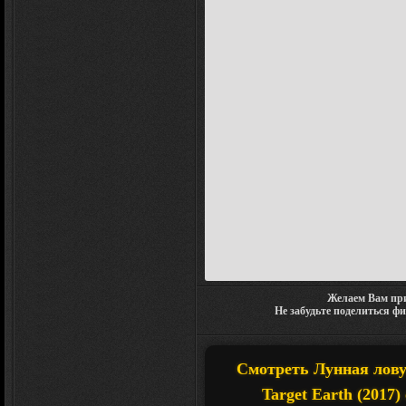
Желаем Вам при
Не забудьте поделиться ф
Смотреть Лунная лову
Target Earth (2017)