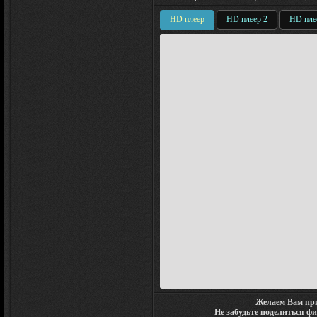
HD плеер
HD плеер 2
HD пле
Желаем Вам при
Не забудьте поделиться ф