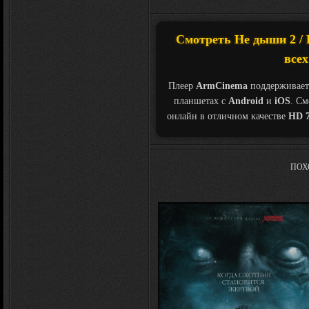
Смотреть Не дыши 2 / D
всех
Плеер
ArmCinema
поддерживает
планшетах с
Android
и
iOS
. С
онлайн в отличном качестве
HD 7
ПОХ