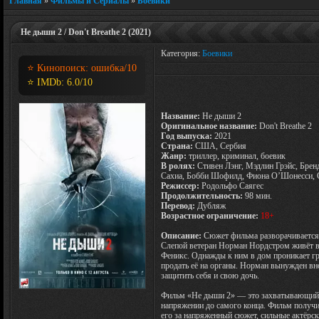
Главная
»
Фильмы и Сериалы
»
Боевики
Не дыши 2 / Don't Breathe 2 (2021)
Категория:
Боевики
⭐ Кинопоиск:
ошибка
/10
⭐ IMDb:
6.0
/10
Название:
Не дыши 2
Оригинальное название:
Don't Breathe 2
Год выпуска:
2021
Страна:
США, Сербия
Жанр:
триллер, криминал, боевик
В ролях:
Стивен Лэнг, Мэдлин Грэйс, Бренд
Сахиа, Бобби Шофилд, Фиона О’Шонесси, 
Режиссер:
Родольфо Саягес
Продолжительность:
98 мин.
Перевод:
Дубляж
Возрастное ограничение:
18+
Описание:
Сюжет фильма разворачивается 
Слепой ветеран Норман Нордстром живёт в
Феникс. Однажды к ним в дом проникает гр
продать её на органы. Норман вынужден вн
защитить себя и свою дочь.
Фильм «Не дыши 2» — это захватывающий и
напряжении до самого конца. Фильм получ
его за напряженный сюжет, сильные актёрс