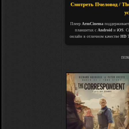
Смотреть Пчеловод / The
у
Плеер
ArmCinema
поддерживает
планшетах с
Android
и
iOS
. 
онлайн в отличном качестве
HD 7
ПОХ