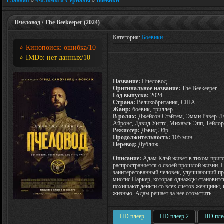
Главная
»
Фильмы и Сериалы
»
Боевики
Пчеловод / The Beekeeper (2024)
Категория:
Боевики
⭐ Кинопоиск:
ошибка
/10
⭐ IMDb:
нет данных
/10
Название:
Пчеловод
Оригинальное название:
The Beekeeper
Год выпуска:
2024
Страна:
Великобритания, США
Жанр:
боевик, триллер
В ролях:
Джейсон Стэйтем, Эмми Рэвер-Л
Айронс, Дэвид Уиттс, Михаэль Эпп, Тейло
Режиссер:
Дэвид Эйр
Продолжительность:
105 мин.
Перевод:
Дубляж
Описание:
Адам Клэй живет в тихом пригор
распространяется о своей прошлой жизни. П
заинтересованный человек, улучшающий пр
миссис Паркер, которая однажды становит
похищают деньги со всех счетов женщины, и
жизнью. Адам решает за нее отомстить.
HD плеер
HD плеер 2
HD пле