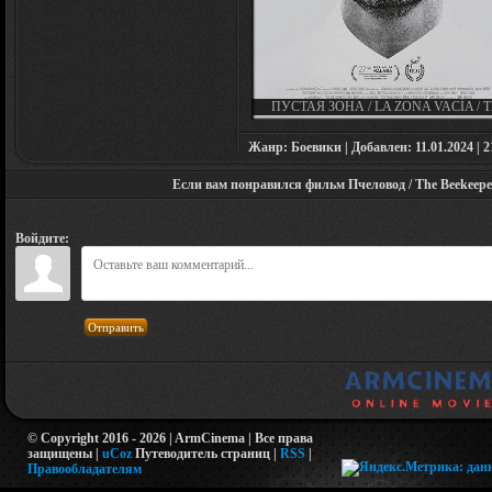
ПУСТАЯ ЗОНА / LA ZONA VACÍA / 
ZONE OF AVOIDANCE (2024)
Жанр: Боевики | Добавлен: 11.01.2024 | 21
Если вам понравился фильм Пчеловод / The Beekeeper 
Войдите:
Отправить
© Copyright 2016 - 2026 | ArmCinema | Все права
защищены |
uCoz
Путеводитель страниц
|
RSS
|
Правообладателям