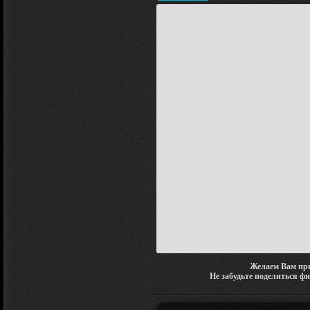
Желаем Вам при
Не забудьте поделиться ф