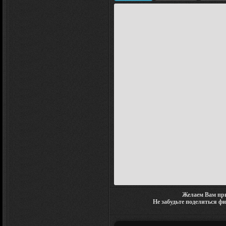
Желаем Вам при
Не забудьте поделиться ф