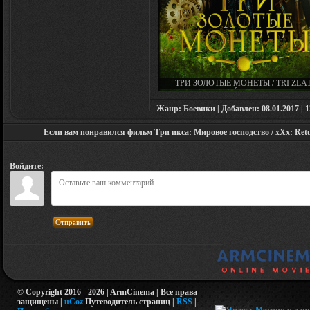
ТРИ ЗОЛОТЫЕ МОНЕТЫ / TRI ZLA
DUKÁTY (2023)
Жанр: Боевики | Добавлен: 08.01.2017 | 1
Если вам понравился фильм Три икса: Мировое господство / xXx: Retur
Войдите:
Отправить
© Copyright 2016 - 2026 | ArmCinema | Все права
защищены |
uCoz
Путеводитель страниц
|
RSS
|