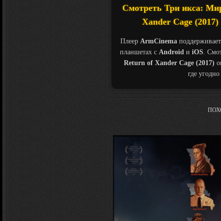
Смотреть Три икса: Миро
Xander Cage (2017)
Плеер
ArmCinema
поддерживает
планшетах с
Android
и
iOS
. Смо
Return of Xander Cage (2017)
о
где угодно
ПОХ