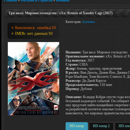
Главная
»
Фильмы и Сериалы
»
Боевики
Три икса: Мировое господство / xXx: Return of Xander Cage (2017)
Категория:
Боевики
⭐ Кинопоиск:
ошибка
/10
⭐ IMDb:
нет данных
/10
Название:
Три икса: Мировое господство
Оригинальное название:
xXx: Return of 
Год выпуска:
2017
Страна:
США
Жанр:
боевик, триллер, приключения
В ролях:
Вин Дизель, Донни Йен, Дипика П
Рори МакКанн, Тони Коллетт, Сэмюэл Л. Д
Режиссер:
Ди Джей Карузо
Продолжительность:
110 мин.
Перевод:
Дубляж
Описание:
Ксандер Кейдж спустя годы воз
безумный водоворот событий. Он собирает
ему предстоит найти мощнейшее секретное
за разработкой охотятся опасные головорез
выясняется, что мировые правительства вов
HD плеер
HD плеер 2
HD пле