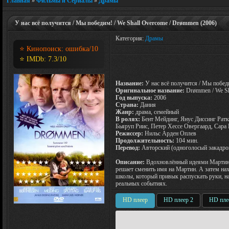
Главная
»
Фильмы и Сериалы
»
Драмы
У нас всё получится / Мы победим! / We Shall Overcome / Drømmen (2006)
Категория:
Драмы
⭐ Кинопоиск:
ошибка
/10
⭐ IMDb:
7.3
/10
Название:
У нас всё получится / Мы побед
Оригинальное название:
Drømmen / We Sh
Год выпуска:
2006
Страна:
Дания
Жанр:
драма, семейный
В ролях:
Бент Мейдинг, Янус Диссинг Ратке
Бьяруп Риис, Петер Хессе Овергаард, Сара
Режиссер:
Нильс Арден Оплев
Продолжительность:
104 мин.
Перевод:
Авторский (одноголосый закадро
Описание:
Вдохновлённый идеями Мартина
решает сменить имя на Мартин. А затем на
школы, который привык распускать руки, 
реальных событиях.
HD плеер
HD плеер 2
HD пле