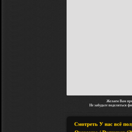
Желаем Вам при
Не забудьте поделиться ф
Смотреть У нас всё пол