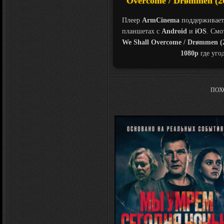
Overcome / Drømmen (20
Плеер
ArmCinema
поддерживает
планшетах с
Android
и
iOS
. Смо
We Shall Overcome / Drømmen (
1080p
где уго
ПОХ