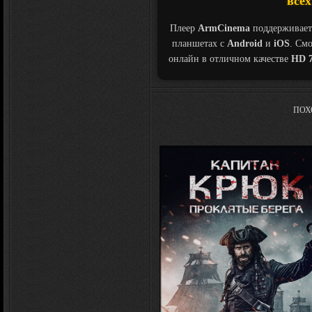
всех
Плеер
ArmCinema
поддерживает
планшетах с
Android
и
iOS
. См
онлайн в отличном качестве
HD 7
ПОХ