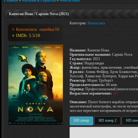
Главная
»
Фильмы и Сериалы
»
Фантастика
Капитан Нова / Captain Nova (2021)
Категория:
Фантастика
⭐ Кинопоиск:
ошибка
/10
⭐ IMDb:
5.5
/10
Название:
Капитан Нова
Оригинальное название:
Captain Nova
Год выпуска:
2021
Страна:
Нидерланды
Жанр:
фантастика, приключения, семейны
В ролях:
Анник Фейфер, Брэм Бланкестин,
Хулсхоф, Ханна ван Лунтерен, Харри ван Р
Режиссер:
Морис Труборст
Продолжительность:
84 мин.
Перевод:
Профессиональный (многоголосн
Возрастное ограничение:
18+
Описание:
Пилот боевого корабля отправля
экологической катастрофы, но после путешес
чего все перестают воспринимать её всерьёз
HD плеер
HD плеер 2
HD пле