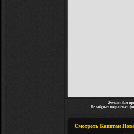
Желаем Вам при
Не забудьте поделиться ф
Смотреть Капитан Нова 