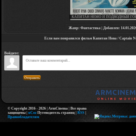
КАПИТАН НЕМО И ПОДВОДНЫЙ ГОР
CAPTAIN NEMO AND THE UNDERWA
CITY (1969)
Жанр: Фантастика | Добавлен: 14.01.2026 
Если вам понравился фильм Капитан Нова / Captain Nov
Войдите:
Отправить
© Copyright 2016 - 2026 | ArmCinema | Все права
защищены |
uCoz
Путеводитель страниц
|
RSS
|
Правообладателям