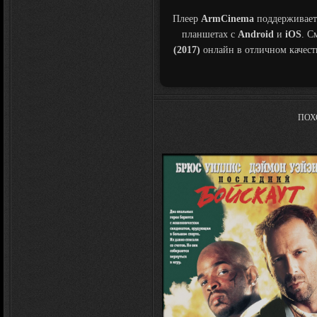
Плеер
ArmCinema
поддерживает
планшетах с
Android
и
iOS
. С
(2017)
онлайн в отличном качес
ПОХ