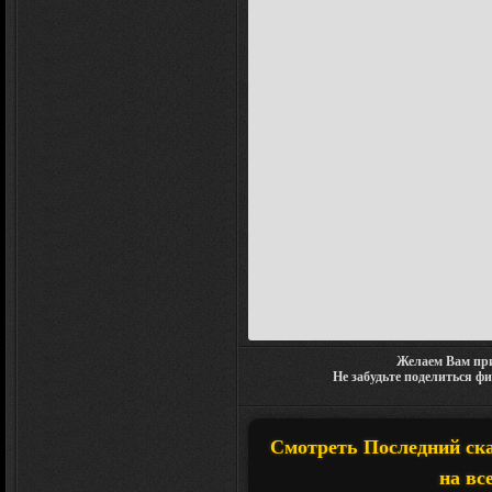
Желаем Вам при
Не забудьте поделиться ф
Смотреть Последний скау
на вс