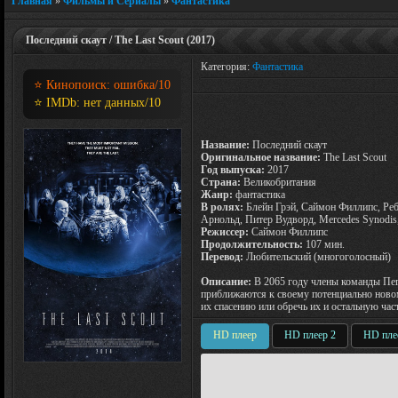
Главная
»
Фильмы и Сериалы
»
Фантастика
Последний скаут / The Last Scout (2017)
Категория:
Фантастика
⭐ Кинопоиск:
ошибка
/10
⭐ IMDb:
нет данных
/10
Название:
Последний скаут
Оригинальное название:
The Last Scout
Год выпуска:
2017
Страна:
Великобритания
Жанр:
фантастика
В ролях:
Блейн Грэй, Саймон Филлипс, Реб
Арнольд, Питер Вудворд, Mercedes Synodis
Режиссер:
Саймон Филлипс
Продолжительность:
107 мин.
Перевод:
Любительский (многоголосный)
Описание:
В 2065 году члены команды Пег
приближаются к своему потенциально ново
их спасению или обречь их и остальную час
HD плеер
HD плеер 2
HD пле