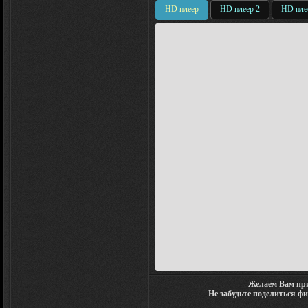
HD плеер
HD плеер 2
HD пле
Желаем Вам при
Не забудьте поделиться ф