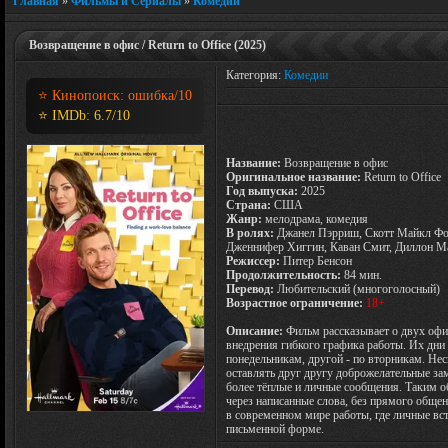
Главная
»
Фильмы и Сериалы
»
Комедии
Возвращение в офис / Return to Office (2025)
Категория:
Комедии
⭐ Кинопоиск:
ошибка
/10
⭐ IMDb:
6.7
/10
Название:
Возвращение в офис
Оригинальное название:
Return to Office
Год выпуска:
2025
Страна:
США
Жанр:
мелодрама, комедия
В ролях:
Джанел Пэрриш, Скотт Майкл Фос
Дженнифер Хиггин, Каван Смит, Диллон М
Режиссер:
Питер Бенсон
Продолжительность:
84 мин.
Перевод:
Любительский (многоголосный)
Возрастное ограничение:
18+
Описание:
Фильм рассказывает о двух офи
внедрения гибкого графика работы. Их дни 
понедельникам, другой - по вторникам. Нес
оставлять друг другу доброжелательные за
более тёплые и личные сообщения. Таким о
через написанные слова, без прямого обще
в современном мире работы, где личные вс
письменной форме.