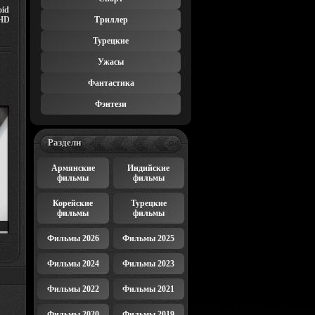
oid
HD
Триллер
Турецкие
Ужасы
Фантастика
Фэнтези
Раздели
Армянские
Индийские
фильмы
фильмы
Корейские
Турецкие
фильмы
фильмы
Фильмы 2026
Фильмы 2025
E
Фильмы 2024
Фильмы 2023
R
Фильмы 2022
Фильмы 2021
Фильмы 2020
Фильмы 2019