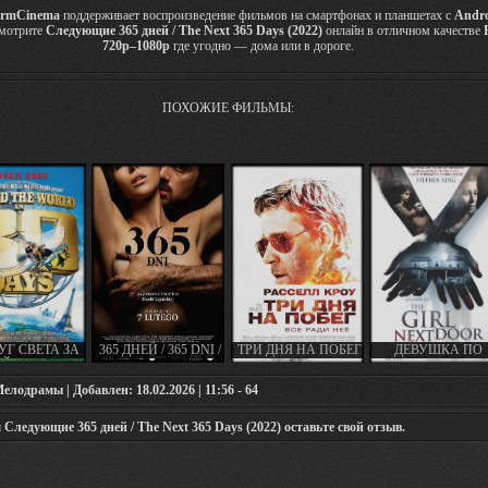
rmCinema
поддерживает воспроизведение фильмов на смартфонах и планшетах с
Andr
Смотрите
Следующие 365 дней / The Next 365 Days (2022)
онлайн в отличном качестве
720p–1080p
где угодно — дома или в дороге.
ПОХОЖИЕ ФИЛЬМЫ:
УГ СВЕТА ЗА
365 ДНЕЙ / 365 DNI /
ТРИ ДНЯ НА ПОБЕГ
ДЕВУШКА ПО
ЕЙ / AROUND
365 DAYS (2022)
/ THE NEXT THREE
СОСЕДСТВУ /
WORLD IN 80
DAYS (2010)
ДЕВУШКА
лодрамы | Добавлен: 18.02.2026 | 11:56 - 64
YS (2004)
НАПРОТИВ / TH
GIRL NEXT DOO
(2007)
ледующие 365 дней / The Next 365 Days (2022) оставьте свой отзыв.