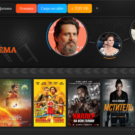
⭐
фильмы
Новинки
Скоро на сайте
⭐ ТОП 100