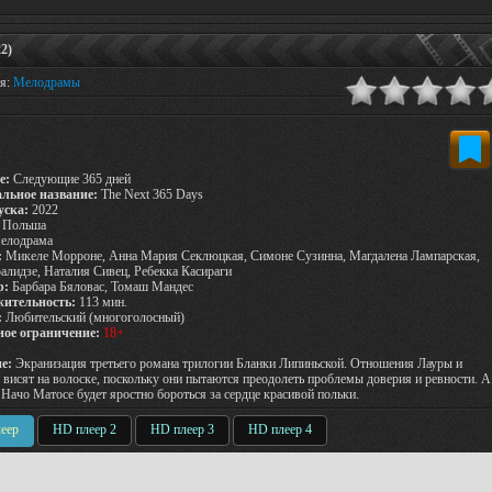
2)
ия:
Мелодрамы
е:
Следующие 365 дней
льное название:
The Next 365 Days
уска:
2022
Польша
елодрама
:
Микеле Морроне, Анна Мария Секлюцкая, Симоне Сузинна, Магдалена Лампарская,
алидзе, Наталия Сивец, Ребекка Касираги
р:
Барбара Бяловас, Томаш Мандес
ительность:
113 мин.
:
Любительский (многоголосный)
ное ограничение:
18+
е:
Экранизация третьего романа трилогии Бланки Липиньской. Отношения Лауры и
висят на волоске, поскольку они пытаются преодолеть проблемы доверия и ревности. А
Начо Матосе будет яростно бороться за сердце красивой польки.
еер
HD плеер 2
HD плеер 3
HD плеер 4