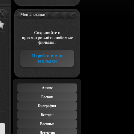
Мои закладки
Сохраняйте и
просматривайте любимые
фильмы:
Перейти в мои
закладки
Аниме
Боевик
Биография
Вестерн
Военные
Детектив