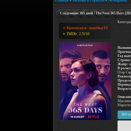
Главная
»
Фильмы и Сериалы
»
Мелодрамы
Следующие 365 дней / The Next 365 Days (202
Категор
⭐ Кинопоиск:
ошибка
/10
⭐ IMDb:
2.9
/10
Названи
Оригина
Год вып
Страна:
Жанр:
м
В ролях
Отар Сар
Режиссе
Продолж
Перевод
Возраст
Описани
Массимо 
Марсело 
HD пл