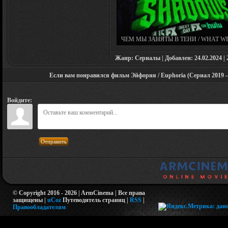
ЧЕМ МЫ ЗАНЯТЫ В ТЕНИ / WHAT W
IN THE SHADOWS (СЕРИАЛ 2019 – 20
[ВСЕ СЕЗОНЫ]
Жанр: Сериалы | Добавлен: 24.02.2024 | 2
Если вам понравился фильм Эйфория / Euphoria (Сериал 2019 – 2
Войдите:
Отправить
© Copyright 2016 - 2026 | ArmCinema | Все права
защищены |
uCoz
Путеводитель страниц
|
RSS
|
Правообладателям