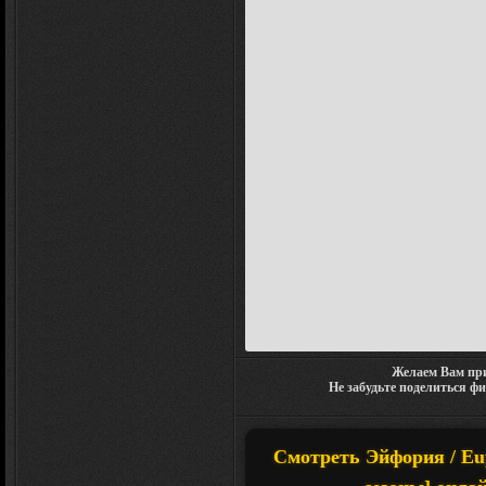
Желаем Вам при
Не забудьте поделиться ф
Смотреть Эйфория / Eup