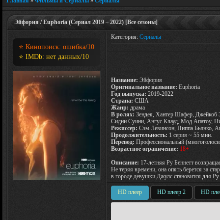
Главная
»
Фильмы и Сериалы
»
Сериалы
Эйфория / Euphoria (Сериал 2019 – 2022) [Все сезоны]
Категория:
Сериалы
⭐ Кинопоиск:
ошибка
/10
⭐ IMDb:
нет данных
/10
Название:
Эйфория
Оригинальное название:
Euphoria
Год выпуска:
2019-2022
Страна:
США
Жанр:
драма
В ролях:
Зендея, Хантер Шафер, Джейкоб 
Сидни Суини, Ангус Клауд, Мод Апатоу, Н
Режиссер:
Сэм Левинсон, Пиппа Бьянко, А
Продолжительность:
1 серия ~ 55 мин.
Перевод:
Профессиональный (многоголосн
Возрастное ограничение:
18+
Описание:
17-летняя Ру Беннетт возвращае
Не теряя времени, она опять берется за ст
в городе девушки Джулс становится для Ру
HD плеер
HD плеер 2
HD пле