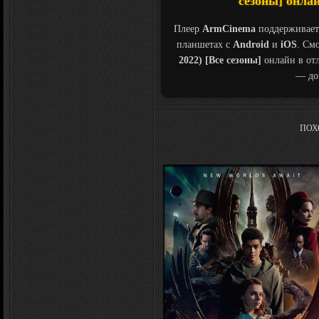
сезоны] онлай
Плеер
ArmCinema
поддерживает
планшетах с
Android
и
iOS
. См
2022) [Все сезоны]
онлайн в от
— дом
ПОХ