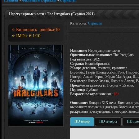
Главная
»
Фильмы и Сериалы
»
Сериалы
Нерегулярные части / The Irregulars (Сериал 2021)
Категория:
Сериалы
⭐ Кинопоиск:
ошибка
/10
⭐ IMDb:
6.1
/10
Название:
Нерегулярные части
Оригинальное название:
The Irregulars
Год выпуска:
2021
Страна:
Великобритания
Жанр:
детектив, фэнтези, криминал
В ролях:
Генри Ллойд-Хьюз, Ройс Пирресо
Питерс, Алекс Фернс, Эйдан МакАрдл, Шил
Режиссер:
Джосс Эгнью, Джонни Аллан, В
Продолжительность:
1 серия ~ 55 мин.
Перевод:
Дубляж
Возрастное ограничение:
18+
Описание:
Лондон XIX века. Компания ули
выполняет поручения доктора Ватсона и е
раскрывать преступления, в которых замеш
HD плеер
HD плеер 2
HD пле