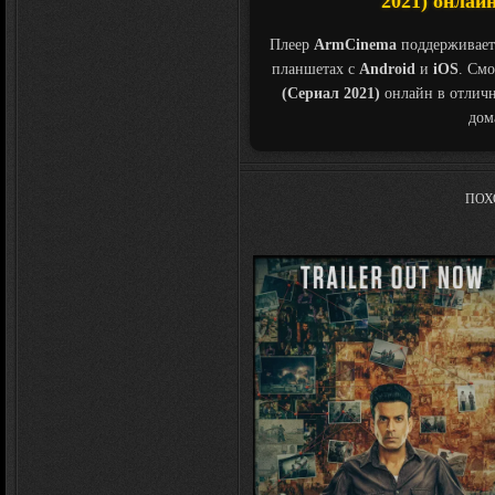
2021) онлайн
Плеер
ArmCinema
поддерживает
планшетах с
Android
и
iOS
. См
(Сериал 2021)
онлайн в отличн
дом
ПОХ