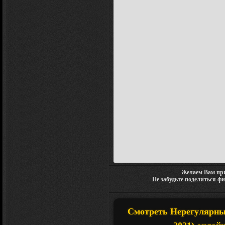
Желаем Вам при
Не забудьте поделиться ф
Смотреть Нерегулярные 