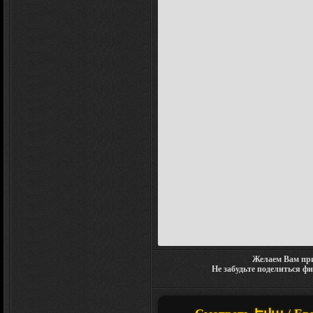
Желаем Вам при
Не забудьте поделиться ф