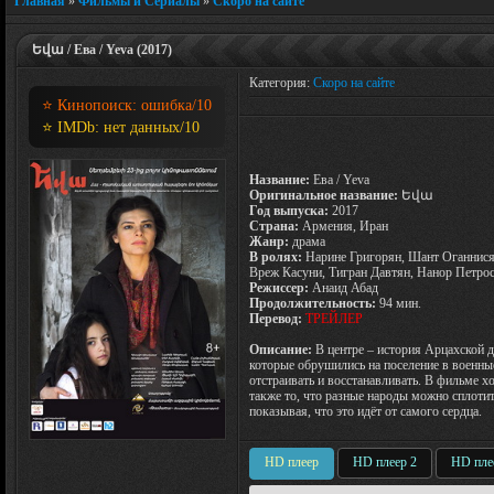
Главная
»
Фильмы и Сериалы
»
Скоро на сайте
Եվա / Ева / Yeva (2017)
Категория:
Скоро на сайте
⭐ Кинопоиск:
ошибка
/10
⭐ IMDb:
нет данных
/10
Название:
Ева / Yeva
Оригинальное название:
Եվա
Год выпуска:
2017
Страна:
Армения, Иран
Жанр:
драма
В ролях:
Нарине Григорян, Шант Оганнися
Вреж Касуни, Тигран Давтян, Нанор Петро
Режиссер:
Анаид Абад
Продолжительность:
94 мин.
Перевод:
ТРЕЙЛЕР
Описание:
В центре – история Арцахской д
которые обрушились на поселение в военные
отстраивать и восстанавливать. В фильме 
также то, что разные народы можно сплотить
показывая, что это идёт от самого сердца.
HD плеер
HD плеер 2
HD пле