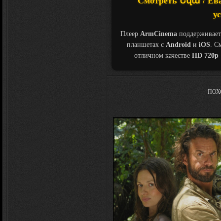
Смотреть Եվա / Ева 
у
Плеер
ArmCinema
поддерживает
планшетах с
Android
и
iOS
. С
отличном качестве
HD 720p
ПОХ