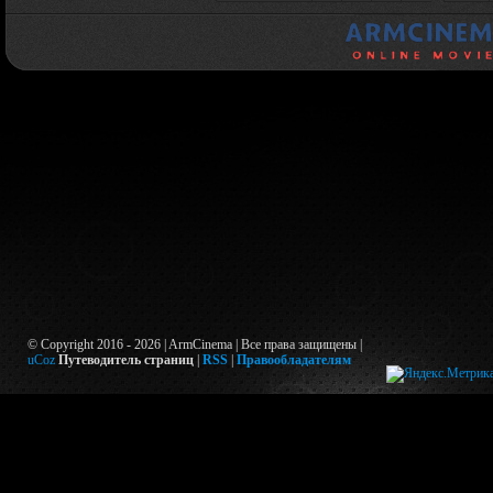
© Copyright 2016 - 2026 | ArmCinema | Все права защищены |
uCoz
Путеводитель страниц
|
RSS
|
Правообладателям