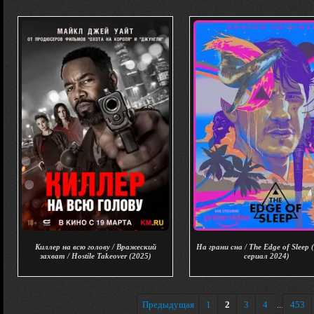
Киллер на всю голову / Вражеский
На грани сна / The Edge of Sleep
захват / Hostile Takeover (2025)
сериал 2024)
Предыдущая
1
2
3
4
453
...