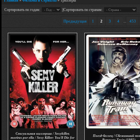
Главная
»
Фильмы и Сериалы
» Триллеры
Сортировать по годам:
||Сортировать по странам:
Предыдущая
1
2
3
4
453
...
Сексуальная киллерша / Sexykiller,
Поезд-беглец / Сбежавший пое
moriras por ella / Sexy Killer: You'll Die for
Runaway Train (1985)