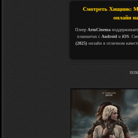
Смотреть Хищник: Мис
онлайн на
Плеер
ArmCinema
поддерживает
планшетах с
Android
и
iOS
. См
(2025)
онлайн в отличном качес
ПОХ