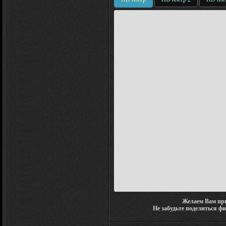
Желаем Вам при
Не забудьте поделиться ф