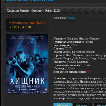
Главная
»
Фильмы и Сериалы
»
Ужасы
Хищник: Миссия «Осирис» / Osiris (2025)
Категория:
Ужасы
⭐ Кинопоиск:
ошибка
/10
⭐ IMDb:
4.7
/10
Название:
Хищник: Миссия «Осирис»
Оригинальное название:
Osiris
Год выпуска:
2025
Страна:
США
Жанр:
ужасы, фантастика, боевик
В ролях:
Макс Мартини, Брианна Хилдебра
Доусон Тауэри, Дэйв Медоуз, Линдс Эдвар
Режиссер:
Уильям Кауфман
Продолжительность:
107 мин.
Перевод:
Дубляж
Возрастное ограничение:
18+
Описание:
Во время военной операции гру
космический корабль. Проснувшись на его б
голодных и безжалостных инопланетных сущ
знакомых. Чтобы не стать ужином, им предс
месте, которое они едва знают. Получится 
не растеряв остатки человеческого? Кто ст
расе потребовался отряд профессиональны
HD плеер
HD плеер 2
HD пле