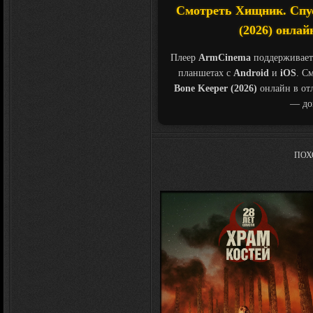
Смотреть Хищник. Спус
(2026) онлай
Плеер
ArmCinema
поддерживает
планшетах с
Android
и
iOS
. С
Bone Keeper (2026)
онлайн в от
— дом
ПОХ