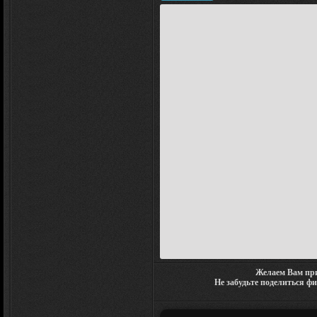
Желаем Вам при
Не забудьте поделиться ф