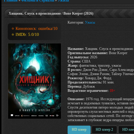
Главная
»
Фильмы и Сериалы
»
Ужасы
Хищник. Спуск в преисподнюю / Bone Keeper (2026)
Категория:
Ужасы
⭐ Кинопоиск:
ошибка
/10
⭐ IMDb:
5.0
/10
Название:
Хищник. Спуск в преисподнюю
Оригинальное название:
Bone Keeper
Год выпуска:
2026
Страна:
США
Жанр:
фантастика, триллер, ужасы
В ролях:
Джон Рис-Дэвис, Сара Александр
София Элени, Дэнни Рахим, Тайлер Уинчком
Режиссер:
Ховард Дж. Форд
Продолжительность:
91 мин.
Перевод:
Дубляж
Возрастное ограничение:
18+
Описание:
1976 год. Исследующий пещерн
исчезает в подземных туннелях, оставив по
Спустя десятилетия пятеро молодых людей
опровергнуть слухи местных жителей о подл
собственных социальных сетей. По легенде
затаскивает в глубокие недра пещеры любог
HD плеер
HD плеер 2
HD пле