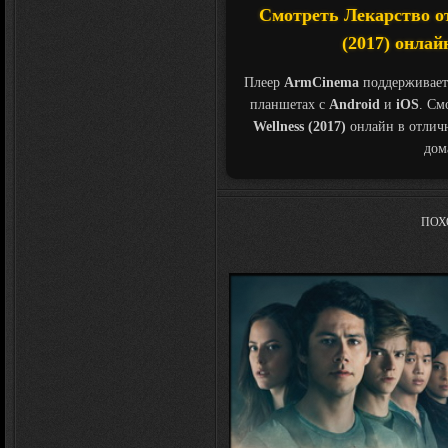
Смотреть Лекарство от 
(2017) онлай
Плеер
ArmCinema
поддерживает
планшетах с
Android
и
iOS
. См
Wellness (2017)
онлайн в отлич
дом
ПОХ