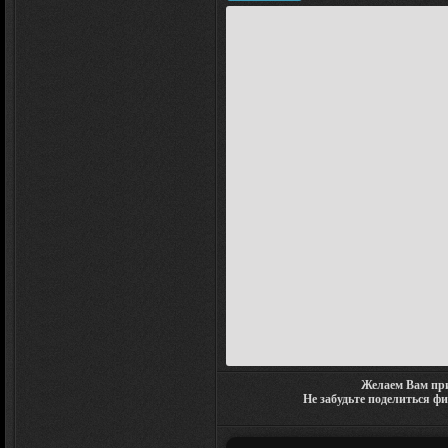
Желаем Вам при
Не забудьте поделиться ф