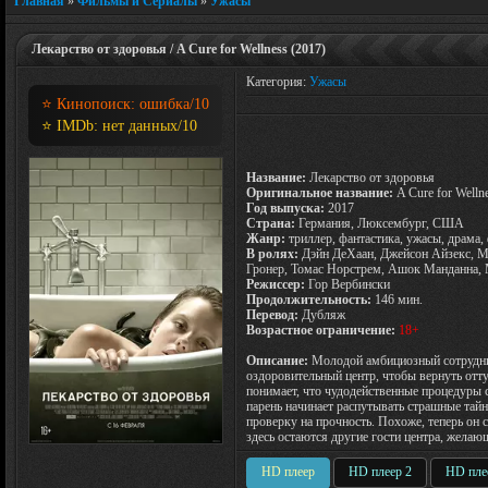
Главная
»
Фильмы и Сериалы
»
Ужасы
Лекарство от здоровья / A Cure for Wellness (2017)
Категория:
Ужасы
⭐ Кинопоиск:
ошибка
/10
⭐ IMDb:
нет данных
/10
Название:
Лекарство от здоровья
Оригинальное название:
A Cure for Welln
Год выпуска:
2017
Страна:
Германия, Люксембург, США
Жанр:
триллер, фантастика, ужасы, драма, 
В ролях:
Дэйн ДеХаан, Джейсон Айзекс, М
Гронер, Томас Норстрем, Ашок Манданна, 
Режиссер:
Гор Вербински
Продолжительность:
146 мин.
Перевод:
Дубляж
Возрастное ограничение:
18+
Описание:
Молодой амбициозный сотрудни
оздоровительный центр, чтобы вернуть отт
понимает, что чудодейственные процедуры сп
парень начинает распутывать страшные тай
проверку на прочность. Похоже, теперь он 
здесь остаются другие гости центра, желаю
HD плеер
HD плеер 2
HD пле