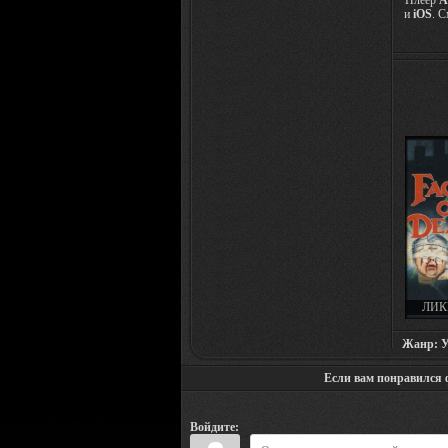
Плеер
A
и
iOS
. 
ЛИК
FACE
Жанр: Уж
Если вам понравился фи
Войдите: