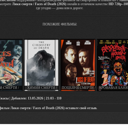
rmCinema
поддерживает воспроизведение фильмов на смартфонах и планшетах с
Andr
Смотрите
Лики смерти / Faces of Death (2026)
онлайн в отличном качестве
HD 720p–10
где угодно — дома или в дороге.
ПОХОЖИЕ ФИЛЬМЫ:
И СМЕРТИ /
ХИМИЯ СМЕРТИ /
ПОЦЕЛУЙ СМЕРТИ /
КРОВАВАЯ БАНЯ
S OF DEATH
CHEMISTRY OF
KISS OF DEATH
ДОМЕ СМЕРТИ /
(1978)
DEATH / DIE CHEMIE
(1995)
BLOODBATH AT T
асы | Добавлен: 13.05.2026 | 21:03 - 110
DES TODES (СЕРИАЛ
HOUSE OF DEAT
2023)
(1983)
льм Лики смерти / Faces of Death (2026) оставьте свой отзыв.