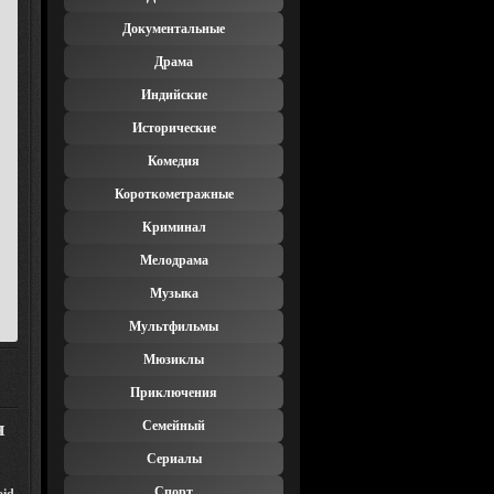
Документальные
Драма
Индийские
Исторические
Комедия
Короткометражные
Криминал
Мелодрама
Музыка
Мультфильмы
Мюзиклы
Приключения
н
Семейный
Сериалы
Спорт