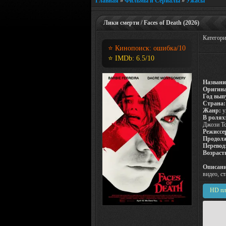
Главная
»
Фильмы и Сериалы
»
Ужасы
Лики смерти / Faces of Death (2026)
Категор
⭐ Кинопоиск:
ошибка
/10
⭐ IMDb:
6.5
/10
Названи
Оригина
Год вып
Страна:
Жанр:
у
В ролях
Джози Т
Режиссе
Продолж
Перевод
Возраст
Описани
видео, с
HD пл