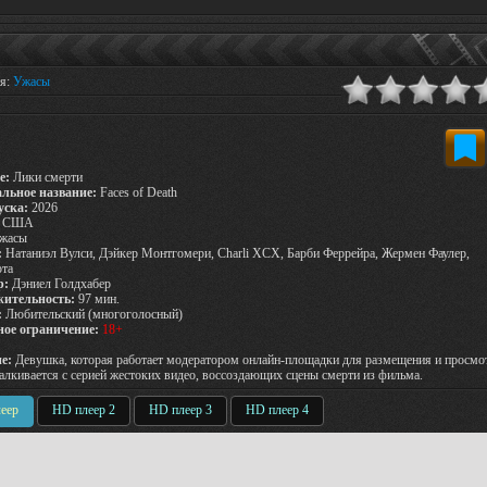
ия:
Ужасы
е:
Лики смерти
льное название:
Faces of Death
уска:
2026
США
жасы
:
Натаниэл Вулси, Дэйкер Монтгомери, Charli XCX, Барби Феррейра, Жермен Фаулер,
ота
р:
Дэниел Голдхабер
ительность:
97 мин.
:
Любительский (многоголосный)
ное ограничение:
18+
е:
Девушка, которая работает модератором онлайн-площадки для размещения и просмо
талкивается с серией жестоких видео, воссоздающих сцены смерти из фильма.
еер
HD плеер 2
HD плеер 3
HD плеер 4