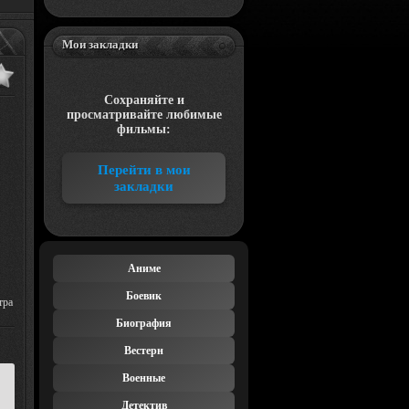
Мои закладки
Сохраняйте и
просматривайте любимые
фильмы:
Перейти в мои
закладки
Аниме
Боевик
тра
Биография
Вестерн
Военные
Детектив