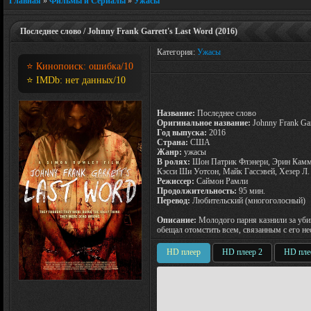
Главная
»
Фильмы и Сериалы
»
Ужасы
Последнее слово / Johnny Frank Garrett's Last Word (2016)
Категория:
Ужасы
⭐ Кинопоиск:
ошибка
/10
⭐ IMDb:
нет данных
/10
Название:
Последнее слово
Оригинальное название:
Johnny Frank Gar
Год выпуска:
2016
Страна:
США
Жанр:
ужасы
В ролях:
Шон Патрик Флэнери, Эрин Камм
Кэсси Ши Уотсон, Майк Гассэвей, Хезер Л.
Режиссер:
Саймон Рамли
Продолжительность:
95 мин.
Перевод:
Любительский (многоголосный)
Описание:
Молодого парня казнили за убий
обещал отомстить всем, связанным с его н
HD плеер
HD плеер 2
HD пле