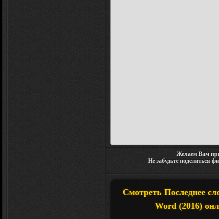
Желаем Вам при
Не забудьте поделиться ф
Смотреть Последнее слов
Word (2016) онл