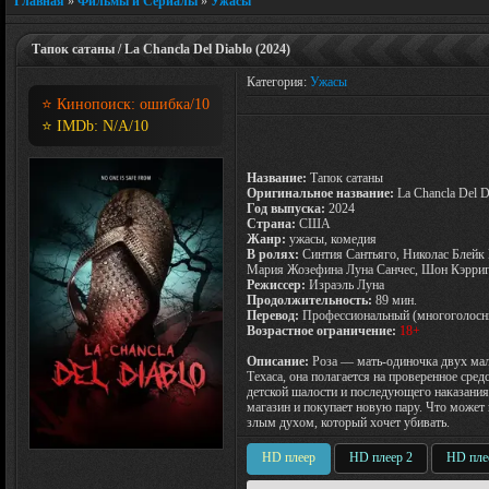
Главная
»
Фильмы и Сериалы
»
Ужасы
Тапок сатаны / La Chancla Del Diablo (2024)
Категория:
Ужасы
⭐ Кинопоиск:
ошибка
/10
⭐ IMDb:
N/A
/10
Название:
Тапок сатаны
Оригинальное название:
La Chancla Del D
Год выпуска:
2024
Страна:
США
Жанр:
ужасы, комедия
В ролях:
Синтия Сантьяго, Николас Блейк 
Мария Жозефина Луна Санчес, Шон Кэрриг
Режиссер:
Израэль Луна
Продолжительность:
89 мин.
Перевод:
Профессиональный (многоголосн
Возрастное ограничение:
18+
Описание:
Роза — мать-одиночка двух маль
Техаса, она полагается на проверенное сред
детской шалости и последующего наказания
магазин и покупает новую пару. Что может
злым духом, который хочет убивать.
HD плеер
HD плеер 2
HD пле