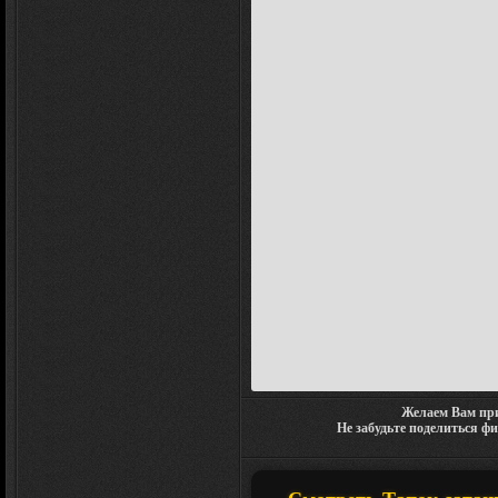
Желаем Вам при
Не забудьте поделиться ф