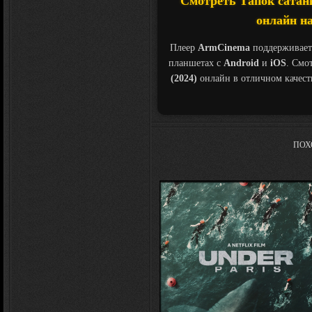
Смотреть Тапок сатаны 
онлайн на
Плеер
ArmCinema
поддерживает
планшетах с
Android
и
iOS
. Смо
(2024)
онлайн в отличном качес
ПОХ