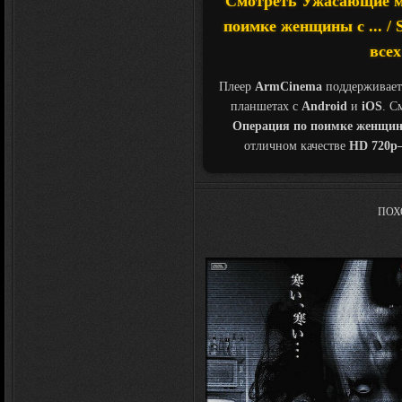
Смотреть Ужасающие м
поимке женщины с ... / S
всех
Плеер
ArmCinema
поддерживает
планшетах с
Android
и
iOS
. С
Операция по поимке женщины с 
отличном качестве
HD 720p
ПОХ