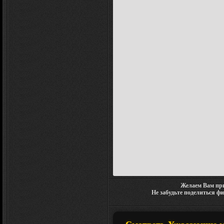
Желаем Вам при
Не забудьте поделиться ф