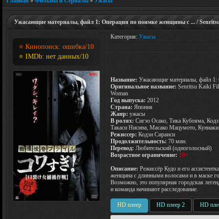
Главная
»
Фильмы и Сериалы
»
Ужасы
Ужасающие материалы, файл 1: Операция по поимке женщины с ... / Senritsu K
Категория:
Ужасы
⭐ Кинопоиск:
ошибка
/10
⭐ IMDb:
нет данных
/10
Название:
Ужасающие материалы, файл 1: 
Оригинальное название:
Senritsu Kaiki Fi
Woman
Год выпуска:
2012
Страна:
Япония
Жанр:
ужасы
В ролях:
Сигэо Осако, Тика Кубояма, Кодз
Такаси Нисина, Масако Мацумото, Куниаки
Режиссер:
Кодзи Сираиси
Продолжительность:
70 мин.
Перевод:
Любительский (одноголосный)
Возрастное ограничение:
18+
Описание:
Режиссёр Кудо и его ассистентк
женщина с длинными волосами и в маске го
Возможно, это популярная городская леген
и команда начинают расследование.
HD плеер
HD плеер 2
HD пле