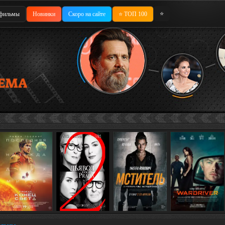
⭐
фильмы
Новинки
Скоро на сайте
⭐ ТОП 100