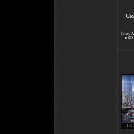
См
Плеер
A
и
iOS
НО
КОР
OFFIC