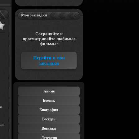
Мои закладки
Сохраняйте и
просматривайте любимые
фильмы:
Перейти в мои
закладки
Аниме
Боевик
ия
Биография
Вестерн
йти
Военные
Детектив