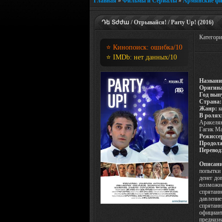
Главная
»
Фильмы и Сериалы
»
Армянские ф
Դե Տժժա / Отрывайся! / Party Up! (2016)
Категор
⭐ Кинопоиск:
ошибка
/10
⭐ IMDb:
нет данных
/10
Названи
Оригина
Год вып
Страна:
Жанр:
к
В ролях
Аракелян
Гагик Ма
Режиссе
Продолж
Перевод
Описани
попытки 
денег до
возможно
спрятанн
давление
спрятанн
официант
предназн