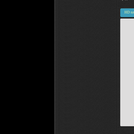
HD пл