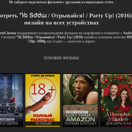
Не забудьте поделиться фильмом с друзьями в социальных сетях.
отреть Դե Տժժա / Отрывайся! / Party Up! (2016)
онлайн на всех устройствах
rmCinema
поддерживает воспроизведение фильмов на смартфонах и планшетах с
Andr
. Смотрите
Դե Տժժա / Отрывайся! / Party Up! (2016)
онлайн в отличном качестве
HD
720p–1080p
где угодно — дома или в дороге.
ПОХОЖИЕ ФИЛЬМЫ:
ВОГОДНИЙ
ПОЛНЫЙ
ПЕРВЫЙ КОНТАКТ.
ДЕКАБРЬСКАЯ
ПОРАТИВ /
РАСКОЛБАС /
ЗАТЕРЯННОЕ ПЛЕМЯ
НЕВЕСТА / A
E CHRISTMAS
SAUSAGE PARTY
АМАЗОНКИ / FIRST
DECEMBER BRID