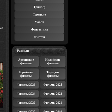
Триллер
Турецкие
Ужасы
oid
Фантастика
Фэнтези
Раздели
Армянские
Индийские
фильмы
фильмы
Корейские
Турецкие
фильмы
фильмы
Фильмы 2026
Фильмы 2025
Фильмы 2024
Фильмы 2023
Фильмы 2022
Фильмы 2021
Фильмы 2020
Фильмы 2019
E