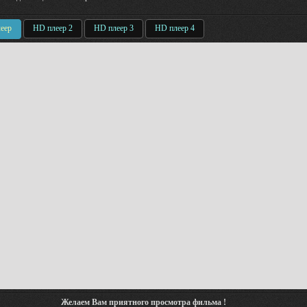
еер
HD плеер 2
HD плеер 3
HD плеер 4
Желаем Вам приятного просмотра фильма !