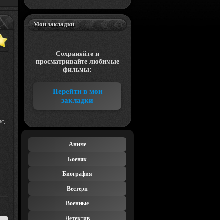
Мои закладки
Сохраняйте и
просматривайте любимые
фильмы:
Перейти в мои
закладки
ис,
Аниме
Боевик
Биография
Вестерн
Военные
Детектив