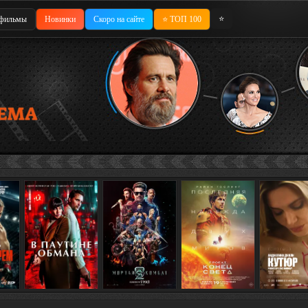
⭐
фильмы
Новинки
Скоро на сайте
⭐ ТОП 100