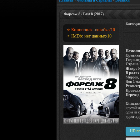
Главная
»
Фильмы и Сериалы
»
Боевики
Форсаж 8 / Fast 8 (2017)
Категор
⭐ Кинопоиск:
ошибка
/10
⭐ IMDb:
нет данных
/10
Названи
Оригина
Год вып
Страна:
Жанр:
б
В ролях
Миррен, 
Дон Ома
Режиссе
Продолж
Перевод
Описани
крутой к
одна из 
дороги д
HD пл