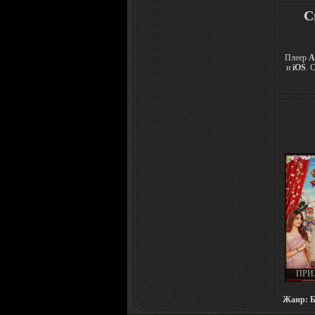
С
Плеер
A
и
iOS
. 
ПРИ
СВАДЬ
MEIN 
Жанр: Бо