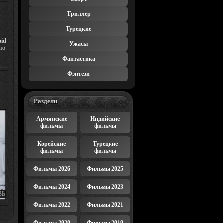
Триллер
Турецкие
oid
Ужасы
но
Фантастика
Фэнтези
Раздели
Армянские
Индийские
фильмы
фильмы
Корейские
Турецкие
фильмы
фильмы
Фильмы 2026
Фильмы 2025
Фильмы 2024
Фильмы 2023
ВЬ
/
Фильмы 2022
Фильмы 2021
RE
Фильмы 2020
Фильмы 2019