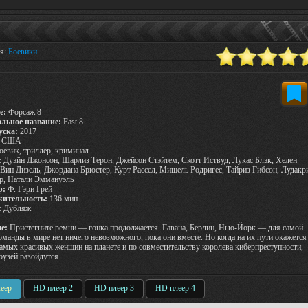
ия:
Боевики
е:
Форсаж 8
льное название:
Fast 8
уска:
2017
США
оевик, триллер, криминал
:
Дуэйн Джонсон, Шарлиз Терон, Джейсон Стэйтем, Скотт Иствуд, Лукас Блэк, Хелен
Вин Дизель, Джордана Брюстер, Курт Рассел, Мишель Родригес, Тайриз Гибсон, Лудакр
р, Натали Эммануэль
р:
Ф. Гэри Грей
ительность:
136 мин.
:
Дубляж
е:
Пристегните ремни — гонка продолжается. Гавана, Берлин, Нью-Йорк — для самой
оманды в мире нет ничего невозможного, пока они вместе. Но когда на их пути окажется
самых красивых женщин на планете и по совместительству королева киберпреступности,
рузей разойдутся.
еер
HD плеер 2
HD плеер 3
HD плеер 4