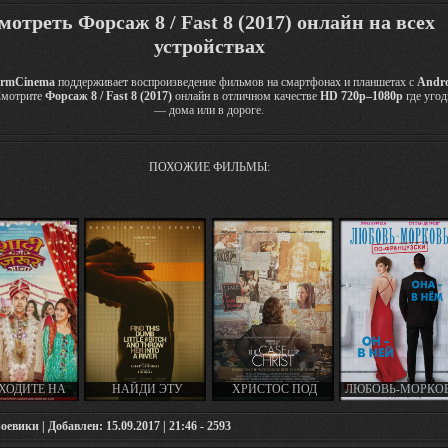
мотреть Форсаж 8 / Fast 8 (2017) онлайн на всех
устройствах
rmCinema
поддерживает воспроизведение фильмов на смартфонах и планшетах с
Andr
Смотрите
Форсаж 8 / Fast 8 (2017)
онлайн в отличном качестве
HD 720p–1080p
где угод
— дома или в дороге.
ПОХОЖИЕ ФИЛЬМЫ:
ХОДИТЕ НА
НАЙДИ ЭТУ
ХРИСТОС ПОД
ЛЮБОВЬ-МОРКО
БУ / SHAADI
ТУПУЮ СУЧКУ И
СЛЕДСТВИЕМ / THE
ПО-ФРАНЦУЗСКИ 
ZAROOR AANA
ВЫБРОСИ ЕЁ В РЕКУ
CASE FOR CHRIST
L'UN DANS L'AUT
евики | Добавлен: 15.09.2017 | 21:46 - 2593
(2017)
/ VIND DIE DOMME
(2017)
(2017)
TRUT EN GOOI HAAR