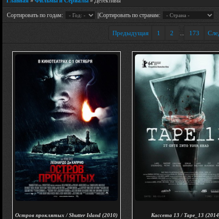
Главная
»
Фильмы и Сериалы
» Детективы
Сортировать по годам:
||Сортировать по странам:
Предыдущая
1
2
173
Сле
...
Остров проклятых / Shutter Island (2010)
Кассета 13 / Tape_13 (2014