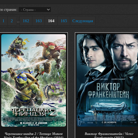
по странам:
1
2
162
163
164
165
Следующая
...
Черепашки-ниндзя 2 / Teenage Mutant
Виктор Франкенштейн / Victor
Ninja Turtles: Out of the Shadows (2016)
Frankenstein (2015)