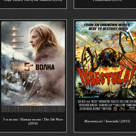
5-я волна / Пятая волна / The 5th Wave
Инсектула! / Insectula! (2015)
(2016)