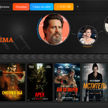
⭐
фильмы
Новинки
Скоро на сайте
⭐ ТОП 100