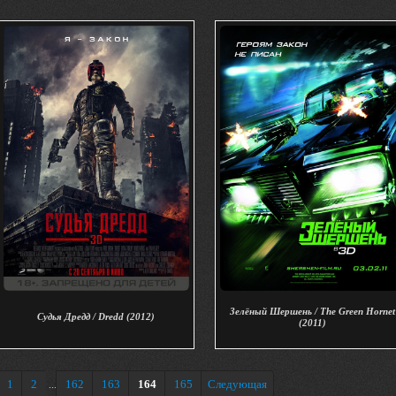
Зелёный Шершень / The Green Hornet
Судья Дредд / Dredd (2012)
(2011)
1
2
162
163
164
165
Следующая
...