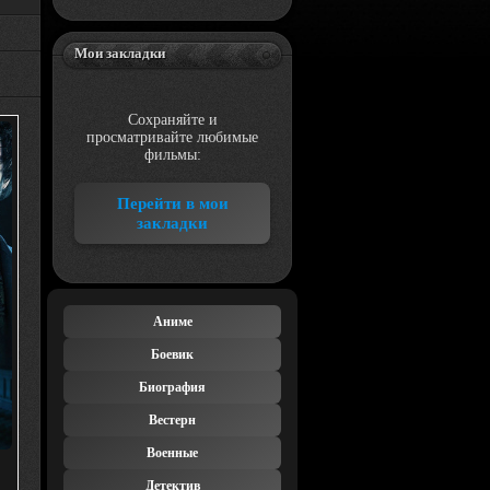
Мои закладки
Сохраняйте и
просматривайте любимые
фильмы:
Перейти в мои
закладки
Аниме
Боевик
Биография
Вестерн
Военные
Детектив