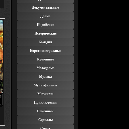
Документальные
Драма
Индийские
Исторические
Комедия
Короткометражные
Криминал
Мелодрама
Музыка
Мультфильмы
Мюзиклы
Приключения
Семейный
Сериалы
Спорт