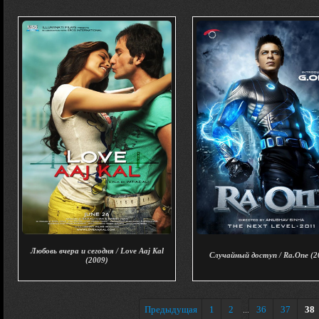
Любовь вчера и сегодня / Love Aaj Kal
Случайный доступ / Ra.One (2
(2009)
Предыдущая
1
2
36
37
38
...