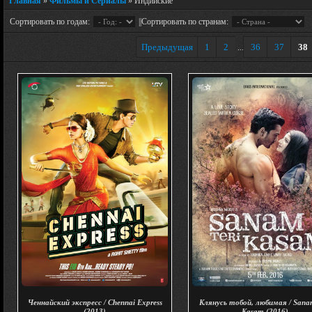
Главная
»
Фильмы и Сериалы
» Индийские
Сортировать по годам:
||Сортировать по странам:
Предыдущая
1
2
36
37
38
...
Ченнайский экспресс / Chennai Express
Клянусь тобой, любимая / Sana
(2013)
Kasam (2016)