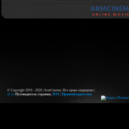
© Copyright 2016 - 2026 | ArmCinema | Все права защищены |
uCoz
Путеводитель страниц
|
RSS
|
Правообладателям