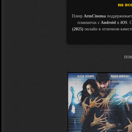
на вс
Плеер
ArmCinema
поддерживает
планшетах с
Android
и
iOS
. 
(2025)
онлайн в отличном качес
ПОХ