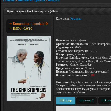
Главная
»
Фильмы и Сериалы
»
Комедии
Кристоферы / The Christophers (2025)
Категория:
Комедии
⭐ Кинопоиск:
ошибка
/10
⭐ IMDb:
6.8
/10
Название:
Кристоферы
Оригинальное название:
The Christophers
Год выпуска:
2025
Страна:
Великобритания, США
Жанр:
драма, комедия
В ролях:
Иэн Маккеллен, Микейла Коул, Д
Тилли Ботсфорд, Дэниэл Фирн, Люси Макк
Режиссер:
Стивен Содерберг
Продолжительность:
99 мин.
Перевод:
Любительский (многоголосный)
Возрастное ограничение:
18+
Описание:
Барнаби и его сестра Салли — 
Склара. В тайне от отца они решают нанят
незаконченные картины Джулиана, которые п
позволят им заработать.
HD плеер
HD плеер 2
HD пле