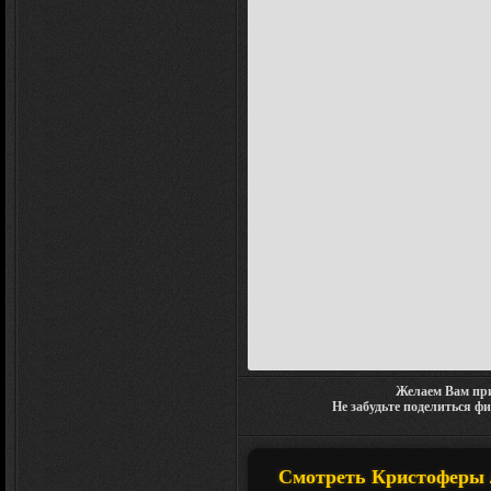
Желаем Вам при
Не забудьте поделиться ф
Смотреть Кристоферы / 