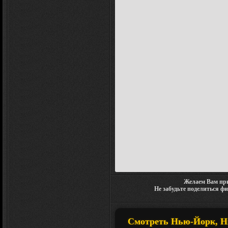
Желаем Вам при
Не забудьте поделиться ф
Смотреть Нью-Йорк, Нь