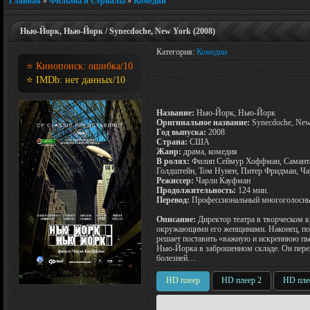
Главная
»
Фильмы и Сериалы
»
Комедии
Нью-Йорк, Нью-Йорк / Synecdoche, New York (2008)
Категория:
Комедии
⭐ Кинопоиск:
ошибка
/10
⭐ IMDb:
нет данных
/10
Название:
Нью-Йорк, Нью-Йорк
Оригинальное название:
Synecdoche, New
Год выпуска:
2008
Страна:
США
Жанр:
драма, комедия
В ролях:
Филип Сеймур Хоффман, Саманта
Голдштейн, Том Нунен, Питер Фридман, Ча
Режиссер:
Чарли Кауфман
Продолжительность:
124 мин.
Перевод:
Профессиональный многоголосны
Описание:
Директор театра в творческом к
окружающими его женщинами. Наконец, посч
решает поставить «важную и искреннюю пь
Нью-Йорка в заброшенном складе. Он пере
болезней…
HD плеер
HD плеер 2
HD пле